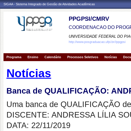
SIGAA - Sistema Integrado de Gestão de Atividades Acadêmicas
PPGPSI/CMRV
COORDENACAO DO PROGR
UNIVERSIDADE FEDERAL DO PIA
http://www.posgraduacao.ufpi.br//ppgpsi
Programa
Ensino
Calendário
Processos Seletivos
Notícias
Doc
Notícias
Banca de QUALIFICAÇÃO: AND
Uma banca de QUALIFICAÇÃO de 
DISCENTE: ANDRESSA LÍLIA S
DATA: 22/11/2019