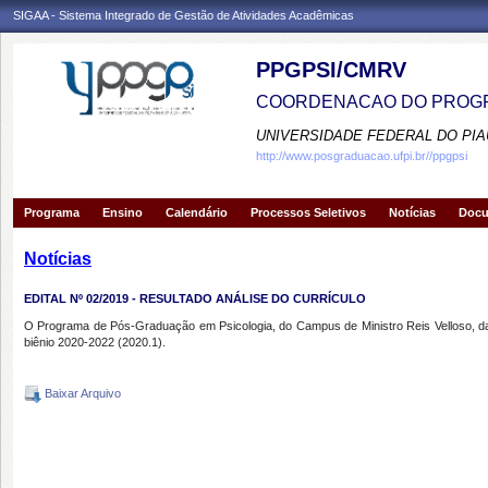
SIGAA - Sistema Integrado de Gestão de Atividades Acadêmicas
PPGPSI/CMRV
COORDENACAO DO PROGR
UNIVERSIDADE FEDERAL DO PIA
http://www.posgraduacao.ufpi.br//ppgpsi
Programa
Ensino
Calendário
Processos Seletivos
Notícias
Doc
Notícias
EDITAL Nº 02/2019 - RESULTADO ANÁLISE DO CURRÍCULO
O Programa de Pós-Graduação em Psicologia, do Campus de Ministro Reis Velloso, da Un
biênio 2020-2022 (2020.1).
Baixar Arquivo