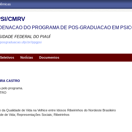
adêmicas
SI/CMRV
ENACAO DO PROGRAMA DE POS-GRADUACAO EM PSIC
SIDADE FEDERAL DO PIAUÍ
.posgraduacao.ufpi.br//ppgpsi
Seletivos
Notícias
Documentos
EIRA CASTRO
pelo programa.
STRO
a Qualidade de Vida na Velhice entre Idosos Ribeirinhos do Nordeste Brasileiro
 de Vida; Representações Sociais; Ribeirinhos