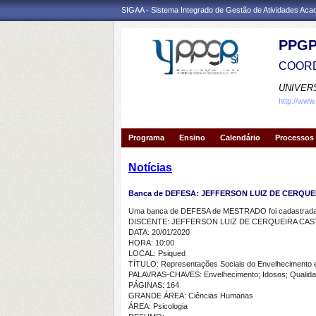
SIGAA - Sistema Integrado de Gestão de Atividades Ac
PPGP
COORD
UNIVER
http://www
Programa
Ensino
Calendário
Processos 
Notícias
Banca de DEFESA: JEFFERSON LUIZ DE CERQU
Uma banca de DEFESA de MESTRADO foi cadastrada 
DISCENTE: JEFFERSON LUIZ DE CERQUEIRA CA
DATA: 20/01/2020
HORA: 10:00
LOCAL: Psiqued
TÍTULO: Representações Sociais do Envelhecimento e d
PALAVRAS-CHAVES: Envelhecimento; Idosos; Qualidade
PÁGINAS: 164
GRANDE ÁREA: Ciências Humanas
ÁREA: Psicologia