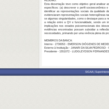
RESUMO:
Esta dissertação teve como objetivo geral analisar a
específicos: (a) descrever o perfil socioeconômico e
identificar as representações sociais da qualidade 
evidenciaram representações sociais heterogêneas tanto
se algumas singularidades, como o destaque para a re
a relação entre a QV e funcionalidade, sendo um 
implicações nos estados psicoemocionais dos idosos,
evidências encontradas possam subsidiar a reflexão 
necessidades, primando por uma vivência plena do pr
MEMBROS DA BANCA:
Interno - 2730053 - EMERSON DIÓGENES DE MED
Externo à Instituição - JANARI DA SILVA PEDROSO -
Presidente - 1551072 - LUDGLEYDSON FERNANDE
SIGAA | Superintend