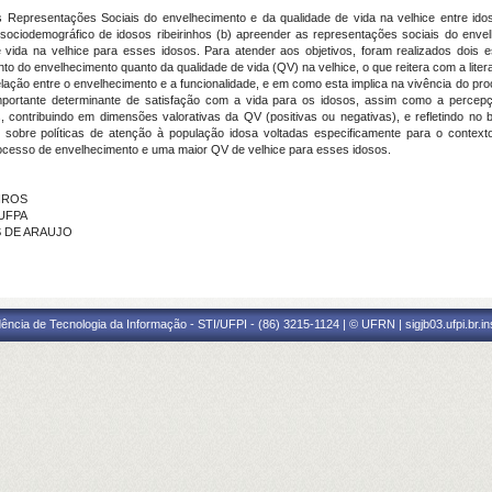
s Representações Sociais do envelhecimento e da qualidade de vida na velhice entre idos
 sociodemográfico de idosos ribeirinhos (b) apreender as representações sociais do enve
de vida na velhice para esses idosos. Para atender aos objetivos, foram realizados dois 
 do envelhecimento quanto da qualidade de vida (QV) na velhice, o que reitera com a litera
lação entre o envelhecimento e a funcionalidade, e em como esta implica na vivência do pr
importante determinante de satisfação com a vida para os idosos, assim como a per
 contribuindo em dimensões valorativas da QV (positivas ou negativas), e refletindo no
sobre políticas de atenção à população idosa voltadas especificamente para o contexto 
ocesso de envelhecimento e uma maior QV de velhice para esses idosos.
EIROS
 UFPA
S DE ARAUJO
ência de Tecnologia da Informação - STI/UFPI - (86) 3215-1124 | © UFRN | sigjb03.ufpi.br.i