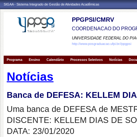
SIGAA - Sistema Integrado de Gestão de Atividades Acadêmicas
PPGPSI/CMRV
COORDENACAO DO PROGR
UNIVERSIDADE FEDERAL DO PIA
http://www.posgraduacao.ufpi.br//ppgpsi
Programa
Ensino
Calendário
Processos Seletivos
Notícias
Doc
Notícias
Banca de DEFESA: KELLEM DI
Uma banca de DEFESA de MESTRAD
DISCENTE: KELLEM DIAS DE S
DATA: 23/01/2020