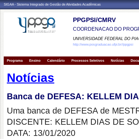
SIGAA - Sistema Integrado de Gestão de Atividades Acadêmicas
PPGPSI/CMRV
COORDENACAO DO PROGR
UNIVERSIDADE FEDERAL DO PIA
http://www.posgraduacao.ufpi.br//ppgpsi
Programa
Ensino
Calendário
Processos Seletivos
Notícias
Doc
Notícias
Banca de DEFESA: KELLEM DI
Uma banca de DEFESA de MESTRAD
DISCENTE: KELLEM DIAS DE S
DATA: 13/01/2020