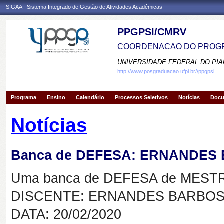
SIGAA - Sistema Integrado de Gestão de Atividades Acadêmicas
PPGPSI/CMRV
COORDENACAO DO PROGR
UNIVERSIDADE FEDERAL DO PIA
http://www.posgraduacao.ufpi.br//ppgpsi
Programa
Ensino
Calendário
Processos Seletivos
Notícias
Doc
Notícias
Banca de DEFESA: ERNANDE
Uma banca de DEFESA de MESTRAD
DISCENTE: ERNANDES BARBO
DATA: 20/02/2020