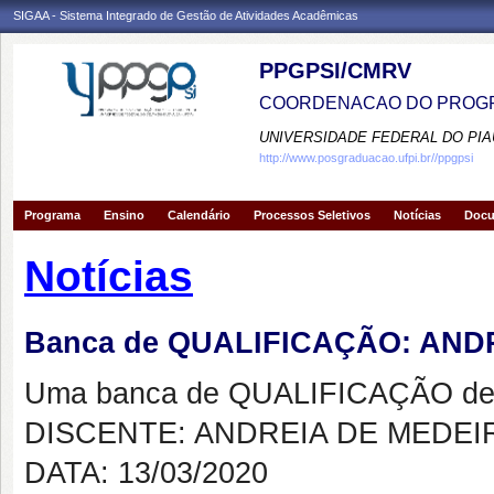
SIGAA - Sistema Integrado de Gestão de Atividades Acadêmicas
PPGPSI/CMRV
COORDENACAO DO PROGR
UNIVERSIDADE FEDERAL DO PIA
http://www.posgraduacao.ufpi.br//ppgpsi
Programa
Ensino
Calendário
Processos Seletivos
Notícias
Doc
Notícias
Banca de QUALIFICAÇÃO: AN
Uma banca de QUALIFICAÇÃO de 
DISCENTE: ANDREIA DE MEDE
DATA: 13/03/2020