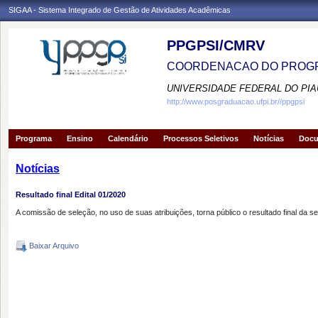
SIGAA - Sistema Integrado de Gestão de Atividades Acadêmicas
PPGPSI/CMRV
COORDENACAO DO PROGR
UNIVERSIDADE FEDERAL DO PIA
http://www.posgraduacao.ufpi.br//ppgpsi
Programa
Ensino
Calendário
Processos Seletivos
Notícias
Doc
Notícias
Resultado final Edital 01/2020
A comissão de seleção, no uso de suas atribuições, torna público o resultado final da 
Baixar Arquivo