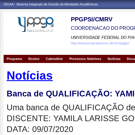
SIGAA - Sistema Integrado de Gestão de Atividades Acadêmicas
PPGPSI/CMRV
COORDENACAO DO PROGR
UNIVERSIDADE FEDERAL DO PIA
http://www.posgraduacao.ufpi.br//ppgpsi
Programa
Ensino
Calendário
Processos Seletivos
Notícias
Doc
Notícias
Banca de QUALIFICAÇÃO: YAM
Uma banca de QUALIFICAÇÃO de 
DISCENTE: YAMILA LARISSE G
DATA: 09/07/2020