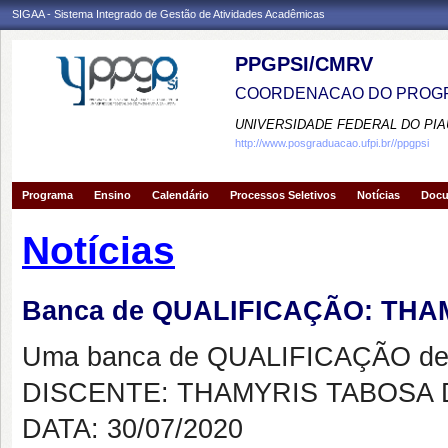
SIGAA - Sistema Integrado de Gestão de Atividades Acadêmicas
PPGPSI/CMRV
COORDENACAO DO PROGR
UNIVERSIDADE FEDERAL DO PIA
http://www.posgraduacao.ufpi.br//ppgpsi
Programa
Ensino
Calendário
Processos Seletivos
Notícias
Doc
Notícias
Banca de QUALIFICAÇÃO: TH
Uma banca de QUALIFICAÇÃO de 
DISCENTE: THAMYRIS TABOSA
DATA: 30/07/2020