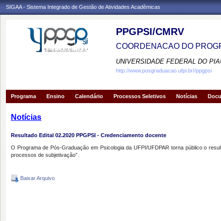
SIGAA - Sistema Integrado de Gestão de Atividades Acadêmicas
PPGPSI/CMRV
COORDENACAO DO PROGR
UNIVERSIDADE FEDERAL DO PIA
http://www.posgraduacao.ufpi.br//ppgpsi
Programa
Ensino
Calendário
Processos Seletivos
Notícias
Doc
Notícias
Resultado Edital 02.2020 PPGPSI - Credenciamento docente
O Programa de Pós-Graduação em Psicologia da UFPI/UFDPAR torna público o resultad
processos de subjetivação”.
Baixar Arquivo