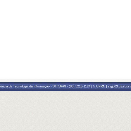
ência de Tecnologia da Informação - STI/UFPI - (86) 3215-1124 | © UFRN | sigjb03.ufpi.br.i