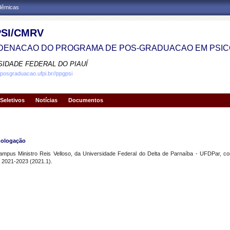
adêmicas
SI/CMRV
ENACAO DO PROGRAMA DE POS-GRADUACAO EM PSIC
SIDADE FEDERAL DO PIAUÍ
.posgraduacao.ufpi.br//ppgpsi
Seletivos
Notícias
Documentos
mologação
pus Ministro Reis Velloso, da Universidade Federal do Delta de Parnaíba - UFDPar, c
o 2021-2023 (2021.1).