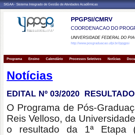
SIGAA - Sistema Integrado de Gestão de Atividades Acadêmicas
PPGPSI/CMRV
COORDENACAO DO PROGR
UNIVERSIDADE FEDERAL DO PIA
http://www.posgraduacao.ufpi.br//ppgpsi
Programa
Ensino
Calendário
Processos Seletivos
Notícias
Doc
Notícias
EDITAL Nº 03/2020  RESULTADO
O Programa de Pós-Graduaçã
Reis Velloso, da Universidade
o resultado da 1ª Etapa (