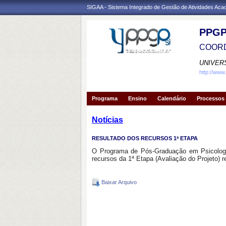
SIGAA - Sistema Integrado de Gestão de Atividades Ac
PPGP
COORD
UNIVER
http://www
Programa
Ensino
Calendário
Processos 
Notícias
RESULTADO DOS RECURSOS 1ª ETAPA
O Programa de Pós-Graduação em Psicologia
recursos da 1ª Etapa (Avaliação do Projeto) r
Baixar Arquivo