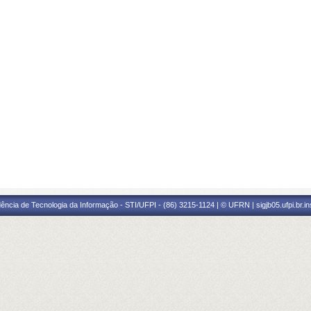
ência de Tecnologia da Informação - STI/UFPI - (86) 3215-1124 | © UFRN | sigjb05.ufpi.br.i