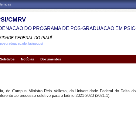
adêmicas
SI/CMRV
ENACAO DO PROGRAMA DE POS-GRADUACAO EM PSIC
SIDADE FEDERAL DO PIAUÍ
.posgraduacao.ufpi.br//ppgpsi
Seletivos
Notícias
Documentos
, do Campus Ministro Reis Velloso, da Universidade Federal do Delta do 
eferente ao processo seletivo para o biênio 2021-2023 (2021.1).