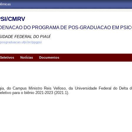
adêmicas
SI/CMRV
ENACAO DO PROGRAMA DE POS-GRADUACAO EM PSIC
SIDADE FEDERAL DO PIAUÍ
.posgraduacao.ufpi.br//ppgpsi
Seletivos
Notícias
Documentos
, do Campus Ministro Reis Velloso, da Universidade Federal do Delta do
eletivo para o biênio 2021-2023 (2021.1).