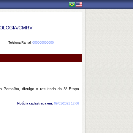
OLOGIA/CMRV
Telefone/Ramal:
000000000000
 Parnaíba, divulga o resultado da 3ª Etapa
Notícia cadastrada em:
09/01/2021 12:06