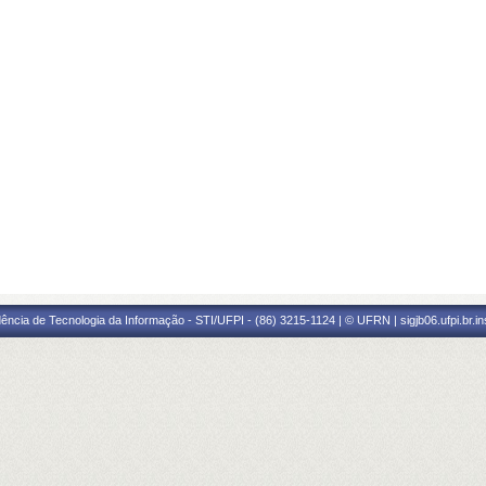
ência de Tecnologia da Informação - STI/UFPI - (86) 3215-1124 | © UFRN | sigjb06.ufpi.br.i