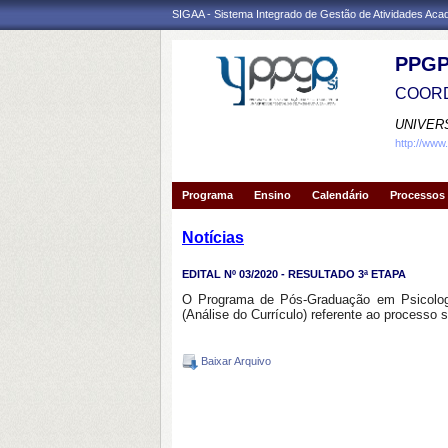
SIGAA - Sistema Integrado de Gestão de Atividades Ac
PPGP
COORD
UNIVER
http://www
Programa
Ensino
Calendário
Processos 
Notícias
EDITAL Nº 03/2020 - RESULTADO 3ª ETAPA
O Programa de Pós-Graduação em Psicologia
(Análise do Currículo) referente ao processo s
Baixar Arquivo