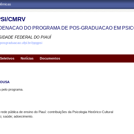
adêmicas
SI/CMRV
ENACAO DO PROGRAMA DE POS-GRADUACAO EM PSIC
SIDADE FEDERAL DO PIAUÍ
.posgraduacao.ufpi.br//ppgpsi
Seletivos
Notícias
Documentos
SOUSA
pelo programa.
e pública de ensino do Piauí: contribuições da Psicologia Histórico-Cultural
; saúde; adoecimento.