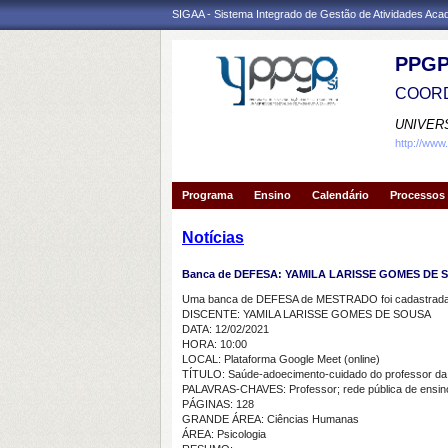
SIGAA - Sistema Integrado de Gestão de Atividades Ac
PPGP
COORD
UNIVER
http://www
Programa
Ensino
Calendário
Processos 
Notícias
Banca de DEFESA: YAMILA LARISSE GOMES DE 
Uma banca de DEFESA de MESTRADO foi cadastrada 
DISCENTE: YAMILA LARISSE GOMES DE SOUSA
DATA: 12/02/2021
HORA: 10:00
LOCAL: Plataforma Google Meet (online)
TÍTULO: Saúde-adoecimento-cuidado do professor da red
PALAVRAS-CHAVES: Professor; rede pública de ensino
PÁGINAS: 128
GRANDE ÁREA: Ciências Humanas
ÁREA: Psicologia