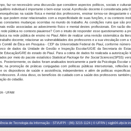
o, faz-se necessário uma discussão que considere aspectos políticos, sociais e culturai
quilíbrio individual é importante o bem-estar social. A profissão docente é considerada pel
consequências na saúde física e mental dos professores, ensinar tornou-se desgastante o 
is que podem estar relacionados com a especificidade de suas funções, e ou contexto instit
 das constantes mudanças ocorridas no mundo do trabalho. As condições ruins que são pro
ais estão associadas ao adoecimento físico e mental destes profissionais. Em razão dis
 rede pública no contexto piauiense? Com o intuito de responder esse questionamento a pres
ica na rede pública de ensino no Piauí. Além de realizar uma revisão sistemática da lite
rabalho docente; relacionar as vulnerabilidades dos professores e a sua vinculação com a 
 Comitê de Ética em Pesquisa - CEP da Universidade Federal do Piauí, conforme número 
banco de dados da Unidade de Gestão e Inspeção Escolar/UGIE da Secretaria do Est
e Educação/GRE do estado do Piauí. Para a coleta de dados foi realizada a autorização I
ados por meio do pacote estatístico
Statistical Package for the Social Sciences
(SPSS) versã
. Posteriormente, os dados foram analisados teoricamente a partir da Psicologia Escolar crí
, na promoção de práticas conjugadas com políticas públicas intersetoriais, reflexões 
os dispositivos de saúde e assistência, independentes e além de políticas especificas
ar professores. À vista disso, os benefícios do cuidado com a saúde dos professores tamb
ação do cidadão.
RA - UFAM
ência de Tecnologia da Informação - STI/UFPI - (86) 3215-1124 | © UFRN | sigjb04.ufpi.br.i