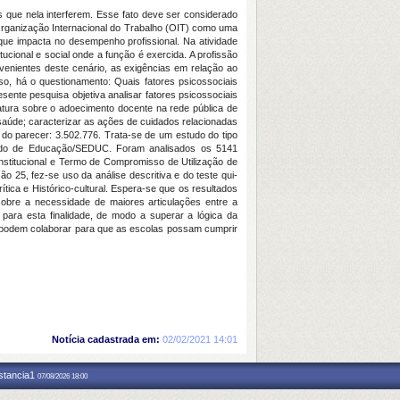
s que nela interferem. Esse fato deve ser considerado
a Organização Internacional do Trabalho (OIT) como uma
que impacta no desempenho profissional. Na atividade
ucional e social onde a função é exercida. A profissão
venientes deste cenário, as exigências em relação ao
so, há o questionamento: Quais fatores psicossociais
ente pesquisa objetiva analisar fatores psicossociais
ratura sobre o adoecimento docente na rede pública de
saúde; caracterizar as ações de cuidados relacionadas
do parecer: 3.502.776. Trata-se de um estudo do tipo
ado de Educação/SEDUC. Foram analisados os 5141
nstitucional e Termo de Compromisso de Utilização de
o 25, fez-se uso da análise descritiva e do teste qui-
tica e Histórico-cultural. Espera-se que os resultados
sobre a necessidade de maiores articulações entre a
 para esta finalidade, de modo a superar a lógica da
ém podem colaborar para que as escolas possam cumprir
Notícia cadastrada em:
02/02/2021 14:01
nstancia1
07/08/2026 18:00