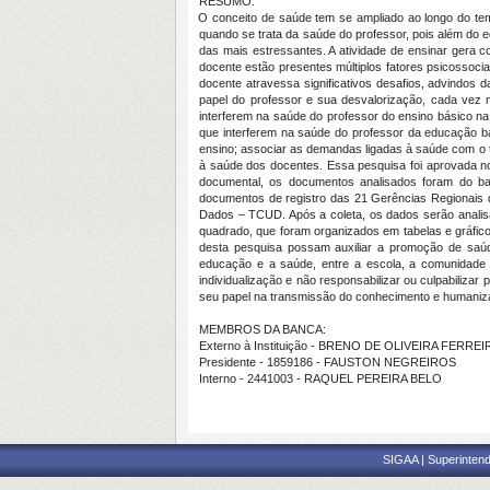
RESUMO:
O conceito de saúde tem se ampliado ao longo do temp
quando se trata da saúde do professor, pois além do e
das mais estressantes. A atividade de ensinar gera 
docente estão presentes múltiplos fatores psicossocia
docente atravessa significativos desafios, advindos
papel do professor e sua desvalorização, cada vez m
interferem na saúde do professor do ensino básico na
que interferem na saúde do professor da educação bás
ensino; associar as demandas ligadas à saúde com o t
à saúde dos docentes. Essa pesquisa foi aprovada no
documental, os documentos analisados foram do 
documentos de registro das 21 Gerências Regionais d
Dados – TCUD. Após a coleta, os dados serão analis
quadrado, que foram organizados em tabelas e gráficos
desta pesquisa possam auxiliar a promoção de saúde
educação e a saúde, entre a escola, a comunidade e 
individualização e não responsabilizar ou culpabiliz
seu papel na transmissão do conhecimento e humaniz
MEMBROS DA BANCA:
Externo à Instituição - BRENO DE OLIVEIRA FERREI
Presidente - 1859186 - FAUSTON NEGREIROS
Interno - 2441003 - RAQUEL PEREIRA BELO
SIGAA | Superintend