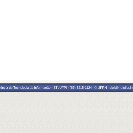
ência de Tecnologia da Informação - STI/UFPI - (86) 3215-1124 | © UFRN | sigjb04.ufpi.br.i