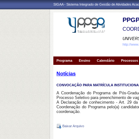
SIGAA - Sistema Integrado de Gestão de Atividades Ac
PPGP
COORD
UNIVER
http://www
Programa
Ensino
Calendário
Processos 
Notícias
CONVOCAÇÃO PARA MATRÍCULA INSTITUCIONAL
A Coordenação do Programa de Pós-Gradua
Processo Seletivo para preenchimento de va
A Declaração de conhecimento - Art. 29 da 
Coordenação do Programa pelo(a) candidato(
coordenação.
Baixar Arquivo