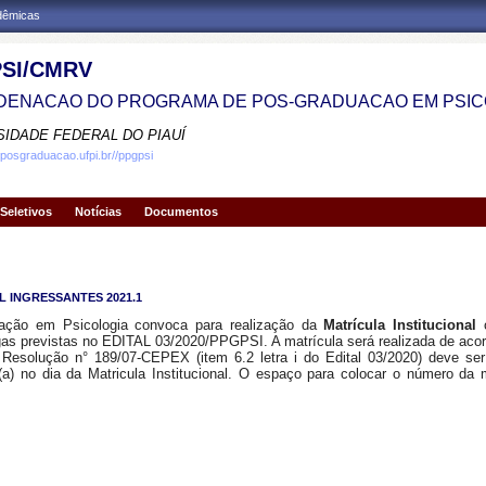
adêmicas
SI/CMRV
ENACAO DO PROGRAMA DE POS-GRADUACAO EM PSIC
SIDADE FEDERAL DO PIAUÍ
.posgraduacao.ufpi.br//ppgpsi
Seletivos
Notícias
Documentos
 INGRESSANTES 2021.1
ção em Psicologia convoca para realização da
Matrícula Institucional
o
gas previstas no EDITAL 03/2020/PPGPSI. A matrícula será realizada de ac
Resolução n° 189/07-CEPEX (item 6.2 letra i do Edital 03/2020) deve se
a) no dia da Matricula Institucional. O espaço para colocar o número da m