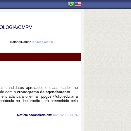
OLOGIA/CMRV
Telefone/Ramal:
000000000000
s candidatos aprovados e classificados no
ordo com o
cronograma de agendamento.
r enviada para o e-mail
ppgpsi@ufpi.edu.br
a
atricula na declaração será preenchido pela
Notícia cadastrada em:
04/02/2021 21:26