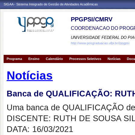
SIGAA - Sistema Integrado de Gestão de Atividades Acadêmicas
PPGPSI/CMRV
COORDENACAO DO PROGR
UNIVERSIDADE FEDERAL DO PIA
http://www.posgraduacao.ufpi.br//ppgpsi
Programa
Ensino
Calendário
Processos Seletivos
Notícias
Doc
Notícias
Banca de QUALIFICAÇÃO: RUTH
Uma banca de QUALIFICAÇÃO de 
DISCENTE: RUTH DE SOUSA SIL
DATA: 16/03/2021