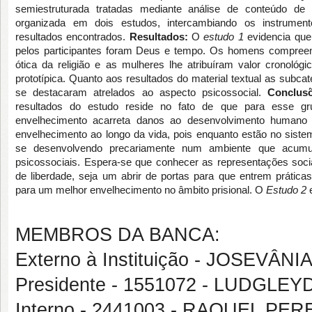
semiestruturada tratadas mediante análise de conteúdo de 
organizada em dois estudos, intercambiando os instrument
resultados encontrados.
Resultados:
O
estudo 1
evidencia que
pelos participantes foram Deus e tempo. Os homens compree
ótica da religião e as mulheres lhe atribuíram valor cronológ
prototípica. Quanto aos resultados do material textual as subca
se destacaram atrelados ao aspecto psicossocial.
Conclus
resultados do estudo reside no fato de que para esse gr
envelhecimento acarreta danos ao desenvolvimento humano 
envelhecimento ao longo da vida, pois enquanto estão no siste
se desenvolvendo precariamente num ambiente que acumula
psicossociais. Espera-se que conhecer as representações soc
de liberdade, seja um abrir de portas para que entrem prática
para um melhor envelhecimento no âmbito prisional. O
Estudo 2
e
MEMBROS DA BANCA:
Externo à Instituição - JOSEVÂNI
Presidente - 1551072 - LUDG
Interno - 2441003 - RAQUEL PE