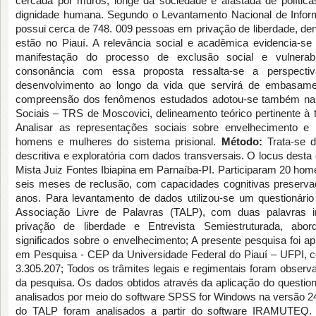
cercada por muros, longe da sociedade e afastada de políti
dignidade humana. Segundo o Levantamento Nacional de Informa
possui cerca de 748. 009 pessoas em privação de liberdade, den
estão no Piauí. A relevância social e acadêmica evidencia-s
manifestação do processo de exclusão social e vulnerabi
consonância com essa proposta ressalta-se a perspect
desenvolvimento ao longo da vida que servirá de embasamen
compreensão dos fenômenos estudados adotou-se também na 
Sociais – TRS de Moscovici, delineamento teórico pertinente à
Analisar as representações sociais sobre envelhecimento e 
homens e mulheres do sistema prisional.
Método:
Trata-se d
descritiva e exploratória com dados transversais. O locus desta 
Mista Juiz Fontes Ibiapina em Parnaíba-PI. Participaram 20 ho
seis meses de reclusão, com capacidades cognitivas preserva
anos. Para levantamento de dados utilizou-se um questionário
Associação Livre de Palavras (TALP), com duas palavras i
privação de liberdade e Entrevista Semiestruturada, ab
significados sobre o envelhecimento; A presente pesquisa foi a
em Pesquisa - CEP da Universidade Federal do Piauí – UFPI, 
3.305.207; Todos os trâmites legais e regimentais foram obser
da pesquisa. Os dados obtidos através da aplicação do questio
analisados por meio do software SPSS for Windows na versão 24
do TALP foram analisados a partir do software IRAMUTEQ. 