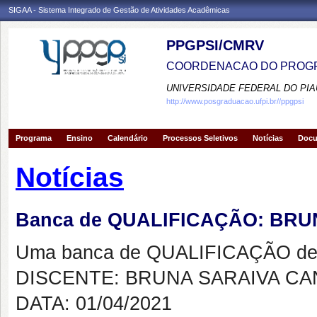
SIGAA - Sistema Integrado de Gestão de Atividades Acadêmicas
PPGPSI/CMRV
COORDENACAO DO PROGR
UNIVERSIDADE FEDERAL DO PIA
http://www.posgraduacao.ufpi.br//ppgpsi
Programa
Ensino
Calendário
Processos Seletivos
Notícias
Doc
Notícias
Banca de QUALIFICAÇÃO: BR
Uma banca de QUALIFICAÇÃO de 
DISCENTE: BRUNA SARAIVA CA
DATA: 01/04/2021