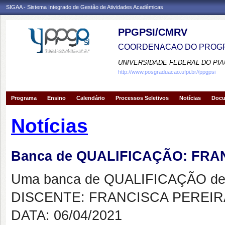
SIGAA - Sistema Integrado de Gestão de Atividades Acadêmicas
PPGPSI/CMRV
COORDENACAO DO PROGR
UNIVERSIDADE FEDERAL DO PIA
http://www.posgraduacao.ufpi.br//ppgpsi
Programa
Ensino
Calendário
Processos Seletivos
Notícias
Doc
Notícias
Banca de QUALIFICAÇÃO: FR
Uma banca de QUALIFICAÇÃO de 
DISCENTE: FRANCISCA PEREI
DATA: 06/04/2021