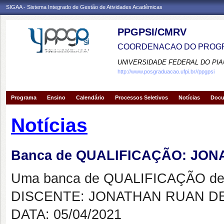
SIGAA - Sistema Integrado de Gestão de Atividades Acadêmicas
PPGPSI/CMRV
COORDENACAO DO PROGR
UNIVERSIDADE FEDERAL DO PIA
http://www.posgraduacao.ufpi.br//ppgpsi
Programa
Ensino
Calendário
Processos Seletivos
Notícias
Doc
Notícias
Banca de QUALIFICAÇÃO: JO
Uma banca de QUALIFICAÇÃO de 
DISCENTE: JONATHAN RUAN DE
DATA: 05/04/2021