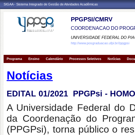
SIGAA - Sistema Integrado de Gestão de Atividades Acadêmicas
PPGPSI/CMRV
COORDENACAO DO PROGR
UNIVERSIDADE FEDERAL DO PIA
http://www.posgraduacao.ufpi.br//ppgpsi
Programa
Ensino
Calendário
Processos Seletivos
Notícias
Doc
Notícias
EDITAL 01/2021  PPGPsi - H
A Universidade Federal do 
da Coordenação do Progra
(PPGPsi), torna público o re