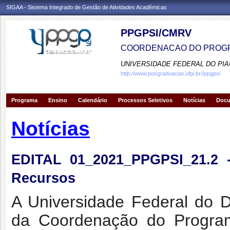
SIGAA - Sistema Integrado de Gestão de Atividades Acadêmicas
PPGPSI/CMRV
COORDENACAO DO PROGR
UNIVERSIDADE FEDERAL DO PIA
http://www.posgraduacao.ufpi.br//ppgpsi
Programa
Ensino
Calendário
Processos Seletivos
Notícias
Doc
Notícias
EDITAL 01_2021_PPGPSI_21.2 -
Recursos
A Universidade Federal do 
da Coordenação do Progra