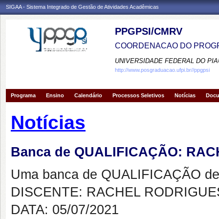
SIGAA - Sistema Integrado de Gestão de Atividades Acadêmicas
PPGPSI/CMRV
COORDENACAO DO PROGR
UNIVERSIDADE FEDERAL DO PIA
http://www.posgraduacao.ufpi.br//ppgpsi
Programa
Ensino
Calendário
Processos Seletivos
Notícias
Doc
Notícias
Banca de QUALIFICAÇÃO: R
Uma banca de QUALIFICAÇÃO de 
DISCENTE: RACHEL RODRIGU
DATA: 05/07/2021