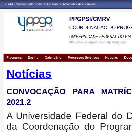
SIGAA - Sistema Integrado de Gestão de Atividades Acadêmicas
PPGPSI/CMRV
COORDENACAO DO PROGR
UNIVERSIDADE FEDERAL DO PIA
http://www.posgraduacao.ufpi.br//ppgpsi
Programa
Ensino
Calendário
Processos Seletivos
Notícias
Doc
Notícias
CONVOCAÇÃO PARA MATRÍCU
2021.2
A Universidade Federal do 
da Coordenação do Progra