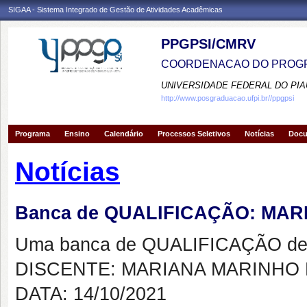
SIGAA - Sistema Integrado de Gestão de Atividades Acadêmicas
PPGPSI/CMRV
COORDENACAO DO PROGR
UNIVERSIDADE FEDERAL DO PIA
http://www.posgraduacao.ufpi.br//ppgpsi
Programa
Ensino
Calendário
Processos Seletivos
Notícias
Doc
Notícias
Banca de QUALIFICAÇÃO: MA
Uma banca de QUALIFICAÇÃO de 
DISCENTE: MARIANA MARINHO
DATA: 14/10/2021