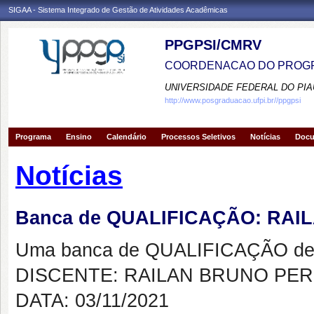
SIGAA - Sistema Integrado de Gestão de Atividades Acadêmicas
PPGPSI/CMRV
COORDENACAO DO PROGR
UNIVERSIDADE FEDERAL DO PIA
http://www.posgraduacao.ufpi.br//ppgpsi
Programa
Ensino
Calendário
Processos Seletivos
Notícias
Doc
Notícias
Banca de QUALIFICAÇÃO: RAI
Uma banca de QUALIFICAÇÃO de 
DISCENTE: RAILAN BRUNO PERE
DATA: 03/11/2021