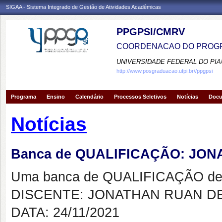
SIGAA - Sistema Integrado de Gestão de Atividades Acadêmicas
PPGPSI/CMRV
COORDENACAO DO PROGR
UNIVERSIDADE FEDERAL DO PIA
http://www.posgraduacao.ufpi.br//ppgpsi
Programa
Ensino
Calendário
Processos Seletivos
Notícias
Doc
Notícias
Banca de QUALIFICAÇÃO: JO
Uma banca de QUALIFICAÇÃO de 
DISCENTE: JONATHAN RUAN DE
DATA: 24/11/2021