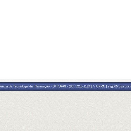
ência de Tecnologia da Informação - STI/UFPI - (86) 3215-1124 | © UFRN | sigjb05.ufpi.br.i