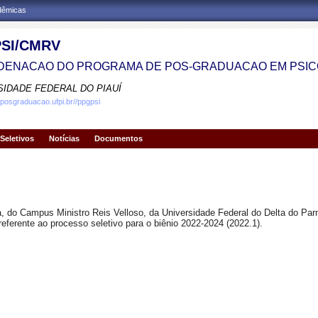
adêmicas
SI/CMRV
ENACAO DO PROGRAMA DE POS-GRADUACAO EM PSIC
SIDADE FEDERAL DO PIAUÍ
.posgraduacao.ufpi.br//ppgpsi
Seletivos
Notícias
Documentos
do Campus Ministro Reis Velloso, da Universidade Federal do Delta do Parna
referente ao processo seletivo para o biênio 2022-2024 (2022.1).