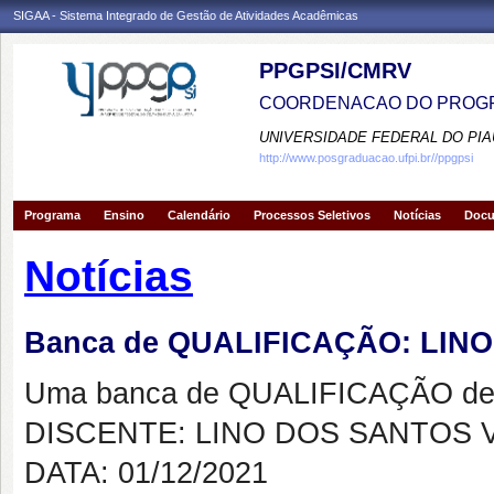
SIGAA - Sistema Integrado de Gestão de Atividades Acadêmicas
PPGPSI/CMRV
COORDENACAO DO PROGR
UNIVERSIDADE FEDERAL DO PIA
http://www.posgraduacao.ufpi.br//ppgpsi
Programa
Ensino
Calendário
Processos Seletivos
Notícias
Doc
Notícias
Banca de QUALIFICAÇÃO: LIN
Uma banca de QUALIFICAÇÃO de 
DISCENTE: LINO DOS SANTOS 
DATA: 01/12/2021