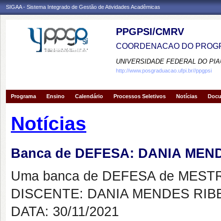
SIGAA - Sistema Integrado de Gestão de Atividades Acadêmicas
PPGPSI/CMRV
COORDENACAO DO PROGR
UNIVERSIDADE FEDERAL DO PIA
http://www.posgraduacao.ufpi.br//ppgpsi
Programa
Ensino
Calendário
Processos Seletivos
Notícias
Doc
Notícias
Banca de DEFESA: DANIA MEN
Uma banca de DEFESA de MESTRAD
DISCENTE: DANIA MENDES RIB
DATA: 30/11/2021