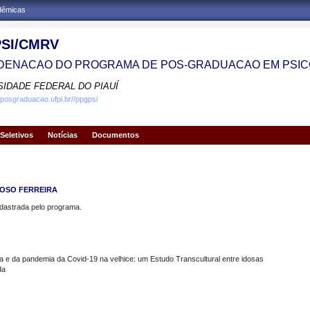
adêmicas
SI/CMRV
ENACAO DO PROGRAMA DE POS-GRADUACAO EM PSIC
SIDADE FEDERAL DO PIAUÍ
.posgraduacao.ufpi.br//ppgpsi
Seletivos
Notícias
Documentos
DOSO FERREIRA
strada pelo programa.
 e da pandemia da Covid-19 na velhice: um Estudo Transcultural entre idosas
da