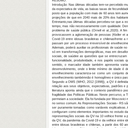
RESUMO:
Introdução: Nas últimas décadas tem-se percebido mu
da expectativa de vida, as baixas taxas de fecundida
posto que a população com mais de 60 anos tem aumen
projeções de que em 2040 mais de 20% dos habitantes
Entretanto,nas últimas décadas percebeu-se que a ex
tempo, mas não necessariamente com qualidade. Dentre
problema de saúde pública (Ornell et al.,2020). A
provocassem a aglomeração de pessoas (Kisller et al
Covid-19 entre idosas brasileiras e chilenasfrente a
passam por um processo irreversível de envelheciment
Ademais, poderá auxiliar os profissionais de saúde n
só em transformações demográficas, mas em desafios 
sociais, de saúdee as questões que se entrecruzam 
funcionalidade, produtividade, e nos papéis sociais
sentido, o marcador idade também apresenta varia
desenvolvimento, onde o limite mínimo de idade é de
envelhecimento caracteriza-se como um conjunto de
envelhecimento tambémnão é homogêneo e único para t
Segundo a OMS (WHO, 2012 [1998]), a QV é definida 
relação aos seus objetivos, expectativas, padrões e 
literatura aponta ainda que o contexto pandêmico pod
fragilidade das Políticas Públicas. Neste percurso,
permeiam a sociedade. Ela foi fundada por Moscovici 
no senso comum. As Representações Sociais– RS são s
ser puramente tomadas como variáveis explicativas. 
configuram como elementos importantes no estudo das
representações sociais da QV na 10 velhice frente a p
da QV, da pandemia da Covid-19 e da velhice entre id
entre idosas brasileiras e chilenas, a partir dos 60