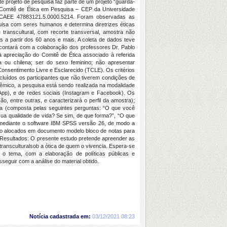
te projeto de pesquisa faz parte de um projeto “guarda-
ao Comitê de Ética em Pesquisa – CEP da Universidade
e CAEE 47883121.5.0000.5214. Foram observadas as
isa com seres humanos e determina diretrizes éticas
 transcultural, com recorte transversal, amostra não
s a partir dos 60 anos e mais. A coleta de dados teve
a contará com a colaboração dos professores Dr. Pablo
à apreciação do Comitê de Ética associado à referida
ra ou chilena; ser do sexo feminino; não apresentar
 Consentimento Livre e Esclarecido (TCLE). Os critérios
luídos os participantes que não tiverem condições de
êmico, a pesquisa está sendo realizada na modalidade
App), e de redes sociais (Instagram e Facebook). Os
o, entre outras, e caracterizará o perfil da amostra);
ada (composta pelas seguintes perguntas: “O que você
sua qualidade de vida? Se sim, de que forma?”, “O que
va mediante o software IBM SPSS versão 26, de modo a
erão alocados em documento modelo bloco de notas para
. Resultados: O presente estudo pretende apreender as
ransculturalsob a ótica de quem o vivencia. Espera-se
 o tema, com a elaboração de políticas públicas e
seguir com a análise do material obtido.
Notícia cadastrada em:
03/12/2021 08:23