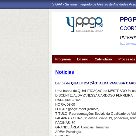
SIGAA - Sistema Integrado de Gestão de Atividades Ac
PPGP
COORD
UNIVER
http://www
Programa
Ensino
Calendário
Processos 
Notícias
Banca de QUALIFICAÇÃO: ALDA VANESSA CAR
Uma banca de QUALIFICAÇÃO de MESTRADO foi cada
DISCENTE: ALDA VANESSA CARDOSO FERREIRA
DATA: 06/12/2021
HORA: 09:00
LOCAL: google meet (remoto)
TÍTULO: Representações Sociais da Qualidade de Vida
PALAVRAS-CHAVES: idosas, covid-19, pandemia, ren
PÁGINAS: 50
GRANDE ÁREA: Ciências Humanas
ÁREA: Psicologia