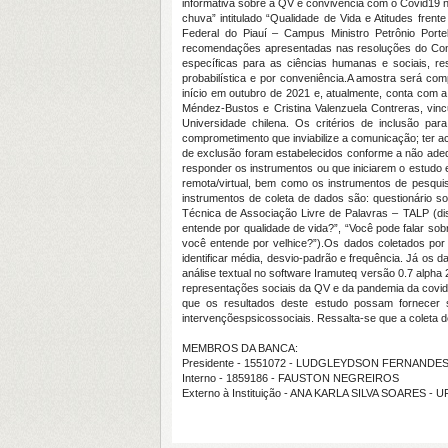
informativa sobre a QV e convivência com o Covid19 na 
chuva” intitulado “Qualidade de Vida e Atitudes fre
Federal do Piauí – Campus Ministro Petrônio Por
recomendações apresentadas nas resoluções do Conse
específicas para as ciências humanas e sociais, res
probabilística e por conveniência.A amostra será com
início em outubro de 2021 e, atualmente, conta com a
Méndez-Bustos e Cristina Valenzuela Contreras, vinc
Universidade chilena. Os critérios de inclusão par
comprometimento que inviabilize a comunicação; ter ace
de exclusão foram estabelecidos conforme a não adeq
responder os instrumentos ou que iniciarem o estudo
remota/virtual, bem como os instrumentos de pesqui
instrumentos de coleta de dados são: questionário soc
Técnica de Associação Livre de Palavras – TALP (dis
entende por qualidade de vida?”, “Você pode falar so
você entende por velhice?”).Os dados coletados por 
identificar média, desvio-padrão e frequência. Já os
análise textual no software Iramuteq versão 0.7 alph
representações sociais da QV e da pandemia da covid-
que os resultados deste estudo possam fornecer s
intervençõespsicossociais. Ressalta-se que a coleta d
MEMBROS DA BANCA:
Presidente - 1551072 - LUDGLEYDSON FERNANDE
Interno - 1859186 - FAUSTON NEGREIROS
Externo à Instituição - ANA KARLA SILVA SOARES - 