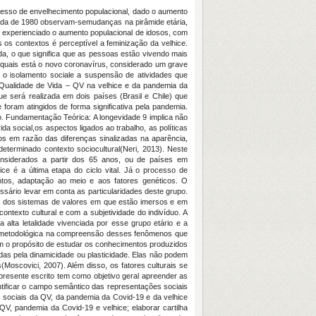
cesso de envelhecimento populacional, dado o aumento
écada de 1980 observam-semudanças na pirâmide etária,
 experienciado o aumento populacional de idosos, com
os contextos é perceptível a feminização da velhice.
a, o que significa que as pessoas estão vivendo mais
s quais está o novo coronavírus, considerado um grave
o isolamento sociale a suspensão de atividades que
a Qualidade de Vida – QV na velhice e da pandemia da
ue será realizada em dois países (Brasil e Chile) que
foram atingidos de forma significativa pela pandemia.
o. Fundamentação Teórica: A longevidade 9 implica não
social,os aspectos ligados ao trabalho, as políticas
s em razão das diferenças sinalizadas na aparência,
eterminado contexto sociocultural(Neri, 2013). Neste
onsiderados a partir dos 65 anos, ou de países em
ce é a última etapa do ciclo vital. Já o processo de
ntos, adaptação ao meio e aos fatores genéticos. O
ário levar em conta as particularidades deste grupo.
e dos sistemas de valores em que estão imersos e em
ntexto cultural e com a subjetividade do indivíduo. A
 alta letalidade vivenciada por esse grupo etário e a
a e metodológica na compreensão desses fenômenos que
em o propósito de estudar os conhecimentos produzidos
as pela dinamicidade ou plasticidade. Elas não podem
oscovici, 2007). Além disso, os fatores culturais se
resente escrito tem como objetivo geral apreender as
entificar o campo semântico das representações sociais
s sociais da QV, da pandemia da Covid-19 e da velhice
QV, pandemia da Covid-19 e velhice; elaborar cartilha