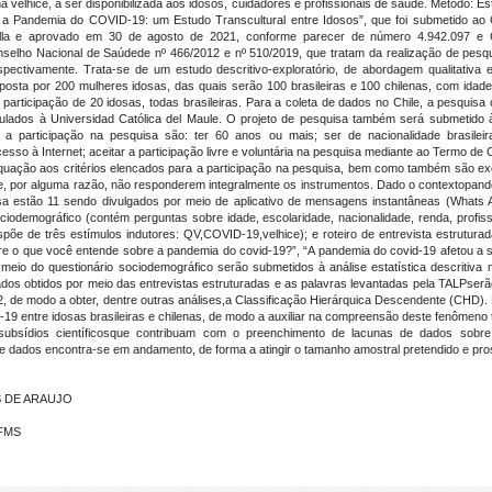
velhice, a ser disponibilizada aos idosos, cuidadores e profissionais de saúde. Método: Es
nte a Pandemia do COVID-19: um Estudo Transcultural entre Idosos”, que foi submetido 
tella e aprovado em 30 de agosto de 2021, conforme parecer de número 4.942.097 
lho Nacional de Saúdede nº 466/2012 e nº 510/2019, que tratam da realização de pesqu
pectivamente. Trata-se de um estudo descritivo-exploratório, de abordagem qualitativa e
posta por 200 mulheres idosas, das quais serão 100 brasileiras e 100 chilenas, com idade
 participação de 20 idosas, todas brasileiras. Para a coleta de dados no Chile, a pesquis
ulados à Universidad Católica del Maule. O projeto de pesquisa também será submetido 
a a participação na pesquisa são: ter 60 anos ou mais; ser de nacionalidade brasilei
sso à Internet; aceitar a participação livre e voluntária na pesquisa mediante ao Termo de
uação aos critérios elencados para a participação na pesquisa, bem como também são exc
 e, por alguma razão, não responderem integralmente os instrumentos. Dado o contextopand
sa estão 11 sendo divulgados por meio de aplicativo de mensagens instantâneas (Whats 
iodemográfico (contém perguntas sobre idade, escolaridade, nacionalidade, renda, profissã
põe de três estímulos indutores: QV,COVID-19,velhice); e roteiro de entrevista estrutur
bre o que você entende sobre a pandemia do covid-19?”, “A pandemia do covid-19 afetou a 
meio do questionário sociodemográfico serão submetidos à análise estatística descriti
 dados obtidos por meio das entrevistas estruturadas e as palavras levantadas pela TALPs
a 2, de modo a obter, dentre outras análises,a Classificação Hierárquica Descendente (CHD)
19 entre idosas brasileiras e chilenas, de modo a auxiliar na compreensão deste fenômeno t
ubsídios científicosque contribuam com o preenchimento de lacunas de dados sobre
e dados encontra-se em andamento, de forma a atingir o tamanho amostral pretendido e pros
S DE ARAUJO
UFMS