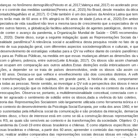
danças no fenômeno demográfico(Peixoto et al.,2017;Valença etal.,2017) eo acelerado pro
de e o controle das medidas sanitárias(Pereira et al., 2015).No Brasil, desde meados da d
tado(Magalhães et al.,2017). O Chile também é um dos países da América Latina que tem
 terão mais de 60 anos e 6% atingirá os 80 anos de idade (Leiva et al., 2020).Em ambos 
pectativa de vida saudável não teve a mesma taxa de crescimento que a expectativa de vid
 outros fatores, a globalização facilitou adisseminação de agentes patológicos, dentre o
 fim de conter o avanço da pandemia, a Organização Mundial de Saúde – OMS recomendou 
., 2020). Diante disso, surge a seguinte indagação: quais as Representações Sociais d
 realidade pandêmica? A relevância social e acadêmica desta pesquisa reside no fato de q
o de sua população geral, com diferentes aspectos sociodemográficos e culturais, e que 
o desenvolvimento de estratégias voltadas para a QV na velhice diante do cenário pandêmic
para as Políticas Públicas, na medida em que essas mudanças afetam as dimensões da vida 
com o gênero, pobreza, entre outros(Leite & Araújo, 2017). Os idosos são assim chamado
 que ocupam em comparação aos outros adultos.Estas distinções estão imbricadasem um d
ções, a depender se se trata de países desenvolvidos, onde os idosos são assim c
 60 anos. Destaca-se que velhice e envelhecimento são dois conceitos distintos. A velhi
 transformações que estão sujeitas, em grande parte, à história de vida, comportame
odas as pessoas. Neste sentido, ao investigar a QV sob a perspectiva dos idosos é necess
como a percepção que os indivíduos têm de sua posição na vida no contexto da cultura 
preocupações. Observa-se, portanto, a multidimensionalidade conceitual, conectada com o co
e ter agravado o sentimento de solidão entre os idosos,dada a vivência do luto coletivo, a
 a Teoria das Representações Sociaistem sido largamente utilizada como ferramenta teóric
no contexto do desenvolvimento da Psicologia Social Europeia, por volta dos anos 1960, e t
ustentadas pela influência social da comunicação e são produtos da interação, demarcad
Antes disso, o foco de interesse está em como se dá a construção dessas representações(M
 RS, as quais são sensíveis ao contexto e às transformações da sociedade. Objetivo: O p
andemia da Covid-19 entre idosas brasileiros e chilenas. E como objetivos específicos: id
osas brasileiras e chilenas, a partir dos 60 anos; apreender o conteúdo das representaçõe
 anos; realizar análise comparativa das representações sociais dessas idosas em relação à 