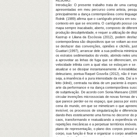
RESUMO:
Introdução: O presente trabalho trata de uma cart
apresentadas em meu percurso como artista, pesquis
principalmente a dança contemporânea como linguagem
Rolnik (1989) afirma que o cartógrafo prioriza em se
contexto em que se encontra. O cartógrafo possui com
mapa sempre inacabado, aberto, composto de diferen
produção desubjetividade, e requer a utilização de di
Kastrup e Liliana da Escóssia (2012), podem desfa
contemporânea são dispositivos que se voltam ao exer
se desfazer das convenções, opiniões e clichês, ju
Guattari (1997), arrancar dele a sua potência minimiz
os estratos sedimentados do vivido, abrindo neles um
a aproveitar as linhas de fuga que se diferenciam, 
velocidade infinita com a qual elas se esboçam e 
atualizar e se dissipar instantaneamente. A instabi
deleuziano, pontua Raquel Gouvêa (2012), não é trans
seja, a imanência é a pura intensidade da vida. Daí a n
leito (kliné), centrada na ideia de um paciente à es
arte da performance e na dança contemporânea suscit
de subjetivação. De acordo com Sonia Mansano (2009),
circular invenções microssociais de novas formas de 
que parece perder-se no espaço, que passa por estra
cena do mundo, em que se mimetizam o que apreende 
invisível, os processos de singularização e diferencia
dando-lhes esteticamente uma forma no decorrer do pr
caos, transformando e reatualizando a experiência vi
repetições mecânicas e a perpetuar territórios imóv
plano de representação, o plano dos corpos possui um
corpo, sua função é fixar e organizar o corpo anatôm