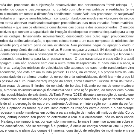
ografia dos processos de subjetivação desenvolvidos nas performances “devir-criança-.
ador do corpo e psicoterapeuta no contato com diferentes públicos e realidades (entr
 e incidem em temas e dimensões condizentes e sensíveis aos processos de subjetivação
u trabalho um tipo de sensibilidade,um composto híbrido que envolve as vibrações do seu
o tarefa absorver matériasde quaisquer procedências, das mais variadas fontes,matérias 
teslinhas – que são os elementos constitutivos das coisas e dos acontecimentos. O méto
spositivos que tenham a capacidade de irrupção daquiloque se encontra bloqueado para a ex
zer os códigos, tensionando, movimentando, deslocando para outro lugar, provocandono
cício da potênciade criação, o que nos coloca frente a um caos composto de múltiplos ele
stamente porque fazem parte de sua existência. Não podemos negar ou apagar o vivido, 
ada pela pregnância do cotidiano no olhar. E como resgatar a vontade 84 de potência que foi
a fenda necessária para a passagem do caos. Em meio aos trajetos habituais que tendem a s
encontrando uma brecha para fazer passar o caos. O que caracteriza o caos não é a ausên
se apagam; uma não aparece sem que a outra tenha desaparecido. O caos não é o nada,
lidade e as variações múltiplas de velocidades são aspectos do caos, onde transbordam v
cendente, não está em um mundo paralelo. O caos, na verdade, é o próprio fluxo da vida, f
ecessidade de se afirmar o saber do corpo, de criar subjetividades, de klinicar – do grego kl
pera passiva da cura, numa hierarquização do saber, como sinalizam Luciano Bedin da Cost
am pistas de zonas limítrofes, de contágio, de bordas, indicando pontos de encontro/des
 a recusa do individualismo já tão naturalizado é uma ação política, ao romper com o com
vida, possibilidades de existência. Já Tania Rivera (2013) discute a percepção do sujeito
nhamentos na disseminação do próprio corpo; perdendo também o lugar de "senhor" da pró
de si, a percepção do outro e o ambiente.A clínica, em interseção com a arte da perfor
ção. Captando as forças que circulame afetam as relações entre o artista e o psicoterapeut
ocesso, transformando-as em potência para a criação de modos afirmativos de vida. Corpos
vida, enfraquecendo seu poder de determinar o real, sua causalidade, não 85 mais condici
eis. Na dança contemporânea, por exemplo, movimento, forma e imagem se agenciam sobre o 
a consistência, não se restringe à superfície, é cheio de energia potencial vital. O plano
ico, enquanto o plano dos corpos é imanente, constituído de relações de movimento entre s