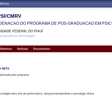
adêmicas
SI/CMRV
ENACAO DO PROGRAMA DE POS-GRADUACAO EM PSIC
SIDADE FEDERAL DO PIAUÍ
.posgraduacao.ufpi.br//ppgpsi
Seletivos
Notícias
Documentos
O NETO
strada pelo programa.
ontágio entre arte da performance, dançacontemporânea e psicologia clínica