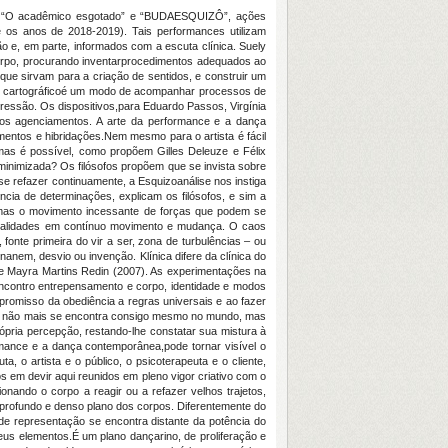
..”, “O acadêmico esgotado” e “BUDAESQUIZÔ”, ações
e os anos de 2018-2019). Tais performances utilizam
 e, em parte, informados com a escuta clínica. Suely
 corpo, procurando inventarprocedimentos adequados ao
que sirvam para a criação de sentidos, e construir um
do cartográficoé um modo de acompanhar processos de
pressão. Os dispositivos,para Eduardo Passos, Virgínia
vos agenciamentos. A arte da performance e a dança
mentos e hibridações.Nem mesmo para o artista é fácil
mas é possível, como propõem Gilles Deleuze e Félix
 minimizada? Os filósofos propõem que se invista sobre
e refazer continuamente, a Esquizoanálise nos instiga
cia de determinações, explicam os filósofos, e sim a
 mas o movimento incessante de forças que podem se
irtualidades em contínuo movimento e mudança. O caos
onte primeira do vir a ser, zona de turbulências – ou
inanem, desvio ou invenção. Klínica difere da clínica do
a e Mayra Martins Redin (2007). As experimentações na
encontro entrepensamento e corpo, identidade e modos
promisso da obediência a regras universais e ao fazer
 que não mais se encontra consigo mesmo no mundo, mas
pria percepção, restando-lhe constatar sua mistura à
mance e a dança contemporânea,pode tornar visível o
a, o artista e o público, o psicoterapeuta e o cliente,
 em devir aqui reunidos em pleno vigor criativo com o
onando o corpo a reagir ou a refazer velhos trajetos,
profundo e denso plano dos corpos. Diferentemente do
 de representação se encontra distante da potência do
eus elementos.É um plano dançarino, de proliferação e