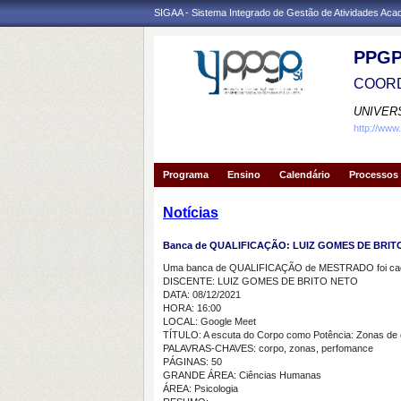
SIGAA - Sistema Integrado de Gestão de Atividades Ac
PPGP
COORD
UNIVER
http://www
Programa
Ensino
Calendário
Processos 
Notícias
Banca de QUALIFICAÇÃO: LUIZ GOMES DE BRIT
Uma banca de QUALIFICAÇÃO de MESTRADO foi cada
DISCENTE: LUIZ GOMES DE BRITO NETO
DATA: 08/12/2021
HORA: 16:00
LOCAL: Google Meet
TÍTULO: A escuta do Corpo como Potência: Zonas de c
PALAVRAS-CHAVES: corpo, zonas, perfomance
PÁGINAS: 50
GRANDE ÁREA: Ciências Humanas
ÁREA: Psicologia