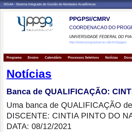
SIGAA - Sistema Integrado de Gestão de Atividades Acadêmicas
PPGPSI/CMRV
COORDENACAO DO PROGR
UNIVERSIDADE FEDERAL DO PIA
http://www.posgraduacao.ufpi.br//ppgpsi
Programa
Ensino
Calendário
Processos Seletivos
Notícias
Doc
Notícias
Banca de QUALIFICAÇÃO: CIN
Uma banca de QUALIFICAÇÃO de 
DISCENTE: CINTIA PINTO DO 
DATA: 08/12/2021