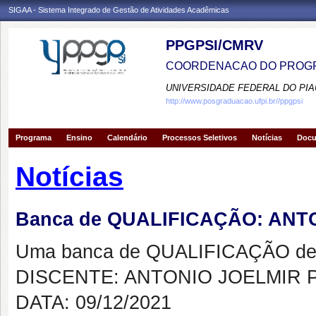
SIGAA - Sistema Integrado de Gestão de Atividades Acadêmicas
PPGPSI/CMRV
COORDENACAO DO PROGR
UNIVERSIDADE FEDERAL DO PIA
http://www.posgraduacao.ufpi.br//ppgpsi
Programa
Ensino
Calendário
Processos Seletivos
Notícias
Doc
Notícias
Banca de QUALIFICAÇÃO: ANT
Uma banca de QUALIFICAÇÃO de 
DISCENTE: ANTONIO JOELMIR 
DATA: 09/12/2021