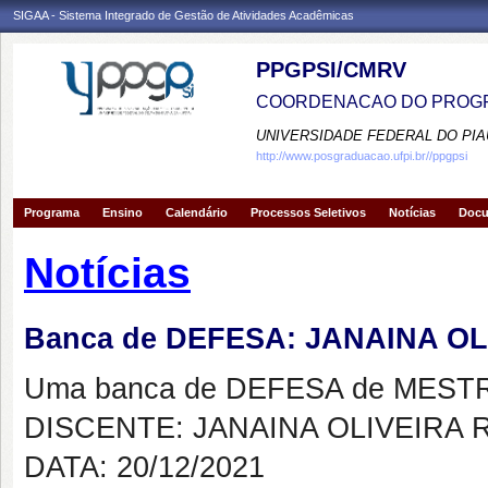
SIGAA - Sistema Integrado de Gestão de Atividades Acadêmicas
PPGPSI/CMRV
COORDENACAO DO PROGR
UNIVERSIDADE FEDERAL DO PIA
http://www.posgraduacao.ufpi.br//ppgpsi
Programa
Ensino
Calendário
Processos Seletivos
Notícias
Doc
Notícias
Banca de DEFESA: JANAINA O
Uma banca de DEFESA de MESTRAD
DISCENTE: JANAINA OLIVEIRA
DATA: 20/12/2021