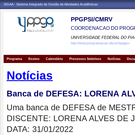
SIGAA - Sistema Integrado de Gestão de Atividades Acadêmicas
PPGPSI/CMRV
COORDENACAO DO PROGR
UNIVERSIDADE FEDERAL DO PIA
http://www.posgraduacao.ufpi.br//ppgpsi
Programa
Ensino
Calendário
Processos Seletivos
Notícias
Doc
Notícias
Banca de DEFESA: LORENA AL
Uma banca de DEFESA de MESTRAD
DISCENTE: LORENA ALVES DE 
DATA: 31/01/2022