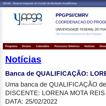
SIGAA - Sistema Integrado de Gestão de Atividades Acadêmicas
PPGPSI/CMRV
COORDENACAO DO PROGR
UNIVERSIDADE FEDERAL DO PIA
http://www.posgraduacao.ufpi.br//ppgpsi
Programa
Ensino
Calendário
Processos Seletivos
Notícias
Doc
Notícias
Banca de QUALIFICAÇÃO: LOR
Uma banca de QUALIFICAÇÃO de 
DISCENTE: LORENA MOTA REIS
DATA: 25/02/2022