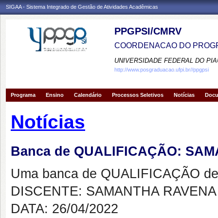
SIGAA - Sistema Integrado de Gestão de Atividades Acadêmicas
PPGPSI/CMRV
COORDENACAO DO PROGR
UNIVERSIDADE FEDERAL DO PIA
http://www.posgraduacao.ufpi.br//ppgpsi
Programa
Ensino
Calendário
Processos Seletivos
Notícias
Doc
Notícias
Banca de QUALIFICAÇÃO: SA
Uma banca de QUALIFICAÇÃO de 
DISCENTE: SAMANTHA RAVENA
DATA: 26/04/2022