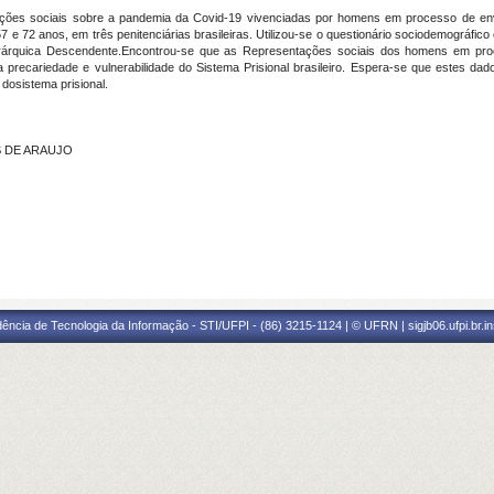
tações sociais sobre a pandemia da Covid-19 vivenciadas por homens em processo de en
 72 anos, em três penitenciárias brasileiras. Utilizou-se o questionário sociodemográfico 
ierárquica Descendente.Encontrou-se que as Representações sociais dos homens em proc
precariedade e vulnerabilidade do Sistema Prisional brasileiro. Espera-se que estes da
 dosistema prisional.
S DE ARAUJO
ência de Tecnologia da Informação - STI/UFPI - (86) 3215-1124 | © UFRN | sigjb06.ufpi.br.i