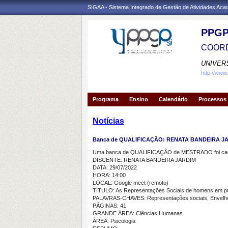
SIGAA - Sistema Integrado de Gestão de Atividades Ac
PPGP
COORD
UNIVER
http://www
Programa
Ensino
Calendário
Processos 
Notícias
Banca de QUALIFICAÇÃO: RENATA BANDEIRA J
Uma banca de QUALIFICAÇÃO de MESTRADO foi cada
DISCENTE: RENATA BANDEIRA JARDIM
DATA: 29/07/2022
HORA: 14:00
LOCAL: Google meet (remoto)
TÍTULO: As Representações Sociais de homens em proc
PALAVRAS-CHAVES: Representações sociais, Envelhec
PÁGINAS: 41
GRANDE ÁREA: Ciências Humanas
ÁREA: Psicologia