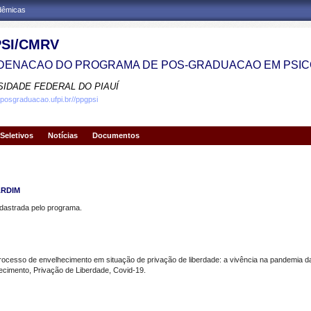
adêmicas
SI/CMRV
ENACAO DO PROGRAMA DE POS-GRADUACAO EM PSIC
SIDADE FEDERAL DO PIAUÍ
.posgraduacao.ufpi.br//ppgpsi
Seletivos
Notícias
Documentos
ARDIM
strada pelo programa.
esso de envelhecimento em situação de privação de liberdade: a vivência na pandemia da
imento, Privação de Liberdade, Covid-19.