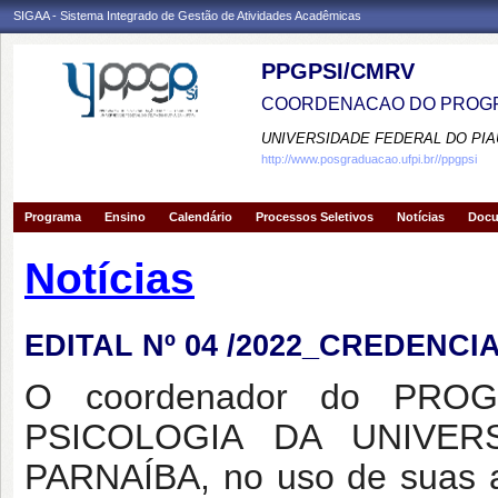
SIGAA - Sistema Integrado de Gestão de Atividades Acadêmicas
PPGPSI/CMRV
COORDENACAO DO PROGR
UNIVERSIDADE FEDERAL DO PIA
http://www.posgraduacao.ufpi.br//ppgpsi
Programa
Ensino
Calendário
Processos Seletivos
Notícias
Doc
Notícias
EDITAL Nº 04 /2022_CREDENC
O coordenador do PR
PSICOLOGIA DA UNIVE
PARNAÍBA, no uso de suas a