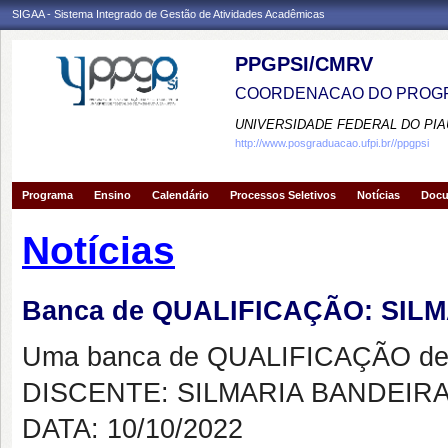
SIGAA - Sistema Integrado de Gestão de Atividades Acadêmicas
PPGPSI/CMRV
COORDENACAO DO PROGR
UNIVERSIDADE FEDERAL DO PIA
http://www.posgraduacao.ufpi.br//ppgpsi
Programa
Ensino
Calendário
Processos Seletivos
Notícias
Doc
Notícias
Banca de QUALIFICAÇÃO: SI
Uma banca de QUALIFICAÇÃO de 
DISCENTE: SILMARIA BANDEIR
DATA: 10/10/2022