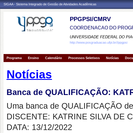
SIGAA - Sistema Integrado de Gestão de Atividades Acadêmicas
PPGPSI/CMRV
COORDENACAO DO PROGR
UNIVERSIDADE FEDERAL DO PIA
http://www.posgraduacao.ufpi.br//ppgpsi
Programa
Ensino
Calendário
Processos Seletivos
Notícias
Doc
Notícias
Banca de QUALIFICAÇÃO: KAT
Uma banca de QUALIFICAÇÃO de 
DISCENTE: KATRINE SILVA DE
DATA: 13/12/2022