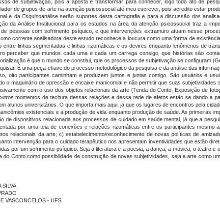
s de subjetivação, pois a aposta é transformar para conhecer, logo todo ato de pesqu
or de grupos de arte na atenção psicossocial até meu escrever, pois acredito estar prod
cional e da Esquizoanálise serão suportes desta cartografia e para a discussão dos an
ção da Análise Institucional para os estudos na área da atenção psicossocial traz a im
de pessoas com sofrimento psíquico, e que intervenções extramuro atuam nesse processo 
e como corrente analisadora deste estudo reconhece a loucura como uma forma de existência
o entre linhas segmentadas e linhas rizomáticas e os devires enquanto fenômenos de tran
ro perceber que mundos cada uma e cada um carrega consigo, que histórias são contadas
ritorialização é que o mundo se constitui, que os processos de subjetivação se configuram (Gu
esquisar. É uma peça-chave do processo metodológico da pesquisa e da análise das informaçõ
so, oito participantes caminham e produzem juntos e juntas comigo. São usuários e usu
do o maquinário de opressão e encaixe manicomial e não permitir que suas subjetividades s
lusivamente com o uso dos objetos relacionais da arte (Tenda do Conto; Exposição de fot
utros momentos de tecitura dessas relações e dessa rede de afetos estão se dando a par
m alunos universitários. O que importa mais aqui, já que os lugares de encontros pela cid
os manicômios existenciais e a produção de vida enquanto produção de saúde. As primeiras i
ção de dispositivos relacionada aos processos de cuidado em saúde mental, já que a pesqu
resentada por uma teia de conexões e relações rizomáticas entre os participantes mesm
etos relacionais da arte; c) estabelecimento/reconhecimento de novas políticas de amizade
uanto intervenção para o cuidado terapêutico nos apresentam inventividades que estão dire
 por um sofrimento psíquico. Seja a literatura e a poesia, a dança, a música, o teatro e o
a do Conto como possibilidade de construção de novas subjetividades, seja a arte como um
 SILVA
 PRADO
IA DE VASCONCELOS - UFS