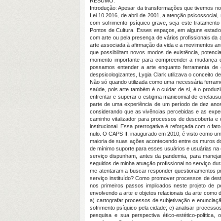
RESUMO:
Introdução: Apesar da transformações que tivemos no
Lei 10.2016, de abril de 2001, a atenção psicossocia
com sofrimento psíquico grave, seja este tratamento
Pontos de Cultura. Esses espaços, em alguns estados
com arte ou pela presença de vários profissionais da 
arte associada à afirmação da vida e a movimentos ant
que possibilitam novos modos de existência, potenc
momento importante para compreender a mudança de
possamos entender a arte enquanto ferramenta de 
despsicologizantes, Lygia Clark utilizava o conceito 
Não só quando utilizada como uma necessária ferram
saúde, pois arte também é o cuidar de si, é o produz
enfrentar e superar o estigma manicomial de enclaus
parte de uma experiência de um período de dez anos 
considerando que as vivências percebidas e as expe
caminho vitalizador para processos de descoberta e 
institucional. Essa prerrogativa é reforçada com o f
nulo. O CAPS II, inaugurado em 2010, é visto como um 
maioria de suas ações acontecendo entre os muros do
de mínimo suporte para esses usuários e usuárias na 
serviço dispunham, antes da pandemia, para manejar o
seguidos de minha atuação profissional no serviço d
me atentaram a buscar responder questionamentos pro
serviço instituído? Como promover processos de dest
nos primeiros passos implicados neste projeto de 
envolvendo a arte e objetos relacionais da arte como
a) cartografar processos de subjetivação e enuncia
sofrimento psíquico pela cidade; c) analisar process
pesquisa e sua perspectiva ético-estético-polític