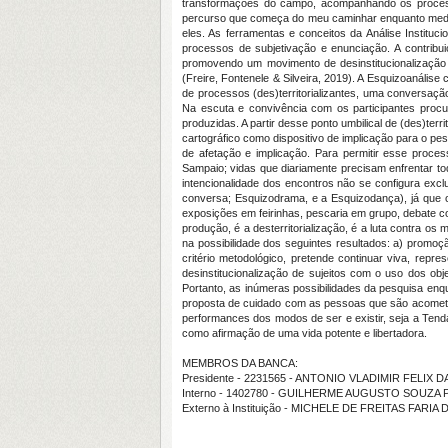
transformações do campo, acompanhando os processo
percurso que começa do meu caminhar enquanto mediad
eles. As ferramentas e conceitos da Análise Institu
processos de subjetivação e enunciação. A contribui
promovendo um movimento de desinstitucionalização 
(Freire, Fontenele & Silveira, 2019). A Esquizoanális
de processos (des)territorializantes, uma conversaçã
Na escuta e convivência com os participantes procu
produzidas. A partir desse ponto umbilical de (des)ter
cartográfico como dispositivo de implicação para o p
de afetação e implicação. Para permitir esse proces
Sampaio; vidas que diariamente precisam enfrentar to
intencionalidade dos encontros não se configura exc
conversa; Esquizodrama, e a Esquizodança), já que o
exposições em feirinhas, pescaria em grupo, debate co
produção, é a desterritorialização, é a luta contra 
na possibilidade dos seguintes resultados: a) promo
critério metodológico, pretende continuar viva, rep
desinstitucionalização de sujeitos com o uso dos obj
Portanto, as inúmeras possibilidades da pesquisa enq
proposta de cuidado com as pessoas que são acometidas
performances dos modos de ser e existir, seja a Tend
como afirmação de uma vida potente e libertadora.
MEMBROS DA BANCA:
Presidente - 2231565 - ANTONIO VLADIMIR FELIX DA
Interno - 1402780 - GUILHERME AUGUSTO SOUZA
Externo à Instituição - MICHELE DE FREITAS FAR