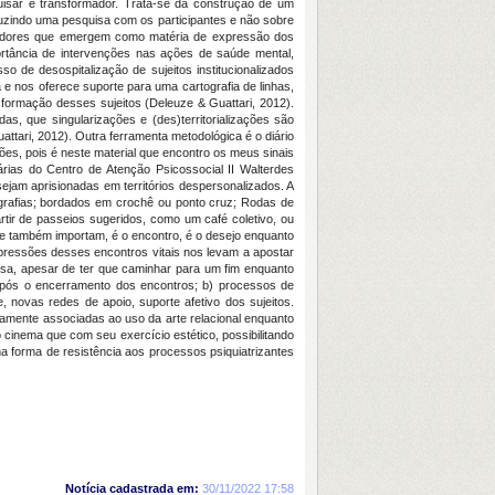
isar é transformador. Trata-se da construção de um
uzindo uma pesquisa com os participantes e não sobre
alisadores que emergem como matéria de expressão dos
portância de intervenções nas ações de saúde mental,
de desospitalização de sujeitos institucionalizados
 e nos oferece suporte para uma cartografia de linhas,
sformação desses sujeitos (Deleuze & Guattari, 2012).
, que singularizações e (des)territorializações são
attari, 2012). Outra ferramenta metodológica é o diário
es, pois é neste material que encontro os meus sinais
árias do Centro de Atenção Psicossocial II Walterdes
ejam aprisionadas em territórios despersonalizados. A
ografias; bordados em crochê ou ponto cruz; Rodas de
tir de passeios sugeridos, como um café coletivo, ou
ade também importam, é o encontro, é o desejo enquanto
mpressões desses encontros vitais nos levam a apostar
isa, apesar de ter que caminhar para um fim enquanto
o após o encerramento dos encontros; b) processos de
, novas redes de apoio, suporte afetivo dos sujeitos.
tamente associadas ao uso da arte relacional enquanto
 cinema que com seu exercício estético, possibilitando
a forma de resistência aos processos psiquiatrizantes
Notícia cadastrada em:
30/11/2022 17:58