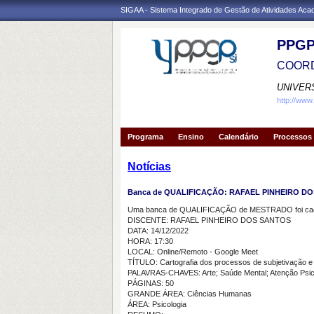
SIGAA - Sistema Integrado de Gestão de Atividades Ac
PPGP
COORD
UNIVER
http://www
Programa
Ensino
Calendário
Processos 
Notícias
Banca de QUALIFICAÇÃO: RAFAEL PINHEIRO D
Uma banca de QUALIFICAÇÃO de MESTRADO foi cada
DISCENTE: RAFAEL PINHEIRO DOS SANTOS
DATA: 14/12/2022
HORA: 17:30
LOCAL: Online/Remoto - Google Meet
TÍTULO: Cartografia dos processos de subjetivação e
PALAVRAS-CHAVES: Arte; Saúde Mental; Atenção Psic
PÁGINAS: 50
GRANDE ÁREA: Ciências Humanas
ÁREA: Psicologia