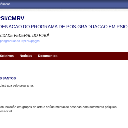
adêmicas
SI/CMRV
ENACAO DO PROGRAMA DE POS-GRADUACAO EM PSIC
SIDADE FEDERAL DO PIAUÍ
.posgraduacao.ufpi.br//ppgpsi
Seletivos
Notícias
Documentos
OS SANTOS
strada pelo programa.
 enunciação em grupos de arte e saúde mental de pessoas com sofrimento psíquico
ossocial.