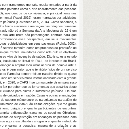
 com transtornos mentais, regulamentados a partir da
mentas potentes como a arte no tratamento das pessoas
B), nos centros de convivência, e principalmente nos
e mental (Yasui, 2019), eram marcados por atividades
ento psíquico (Galvanese et al, 2016). Como sabemos, a
os finitos e infinitos e mediação das relações humanas
 Brasil, não só a Semana da Arte Moderna de 22 é um
 sua arte bruta são personagens centrais para que
Corroborando essa perspectiva, em seus movimentos
novas subjetividades em seus pacientes (Rolnik, 2002).
te é sentida também como um processo de produção de
am que frentes inovadoras como arte-cultura objetivam
so vivo de invenção de saúde. Dito isto, este estudo
calizada no litoral do Piauí, ao Nordeste do Brasil,
começar a ampliar meu olhar acerca de como a arte é
os é bem maior que o território físico de um serviço
de de Parnaíba sempre foi um trabalho tímido ou quase
uindo um serviço muito institucionalizado com a grande
l, em 2020, o CAPS II se tornou parte de um processo
me fez perceber que as ferramentas que usuários deste
e cuidado para dirimir o sofrimento psíquico. Os dias
sos de cuidados em saúde. Essas e outras enunciações
de suporte mútuo entre os participantes para além do
 de um modo de vida? São essas direções que me guiam
mento psíquico enquanto participantes de encontros
ampliar a discussão, traçamos os seguintes Objetivos:
rocessos de subjetivação em andanças de pessoas com
ntuo aqui a escolha da cartografia enquanto método de
Quero encarnar a pesquisa, mapeando a criação e as