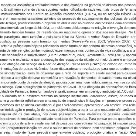
 modelo da assistência em saúde mental e dos avanços na garantia de direitos das pessoas
l, no Brasil, vem sofrendo vários sucateamentos, dificultando cada vez mais o uso de ferra
 institucionalizado nos Centro de Atenção Psicossociais (CAPS), ou na Atenção Básica (A
 e em momentos anteriores ao início do processo de sucateamento das políticas de saúd
arte-terapia, potencializando o objetivo de aliar a arte ao cuidado das pessoas com sofrim
imanicomiais ao longo da história, tem sido concebida enquanto criação e invenção de mund
ializando também formas de resistência ao maquinário opressor dos nossos desejos. No
 paradigma, com também a psiquiatra Nise da Silveira e Arthur Bispo do Rosários com
cuidado às pessoas com transtornos mentais (Frayze-Pereira, 2003; Weinreb, 2002). 
de arte e a prática com objetos relacionais como forma de descoberta de novas sensações, 
enta de intervenção, também quando experimentada nos contextos da vida cotidiana, a ar
ir de sensações e subjetividade (Cruz Santos et al, 2021). Amarante & Torre (2018) apont
uramento e exclusão, e que a ocupação dos espaços da cidade por meio da arte é um proces
de atuação em serviço da Rede de Atenção Psicossocial (RAPS) da cidade de Parnaíba, lo
rimentações de outras vivências foram disparadoras e reveladoras para que eu pudesse 
de singularização, além de observar que a rede de suporte em saúde mental para os usuári
ato de que a atenção de base comunitária em relação às demandas de saúde mental na cida
importante ponto da rede de atenção psicossocial, mas, que historicamente, vem se constit
 serviço. Com o surgimento da pandemia de Covid-19 e a chegada do coronavírus no Brasi
cidade de Parnaíba, transformando-se, praticamente, em um serviço ambulatorial. A Covid 
 cuidado de si estavam restritas ao serviço institucional; carecendo, assim, de redes d
urante a pandemia refletiram em uma noção de impotência e limitações em promover proces
duzidos nessa minha caminhada: é possível construir, apresentar e /ou ampliar uma rede 
erritorialização e produção de novas subjetividades a partir da arte enquanto afirmação
pesquisa até os dias atuais, nos quais passeamos pelas vivências de pessoas com sofri
 dispositivos de mediação do cuidado na cidade de Parnaíba. Para pensar essas questões e 
ção em grupos de arte e saúde mental de pessoas com sofrimento psíquico; b) mapear p
os de (des)territorialização em arte e saúde mental de pessoas com sofrimento psíquico. Po
a, ou seja, modo de fazer pesquisa que envolve cuidado, produção criativa e fiação. 