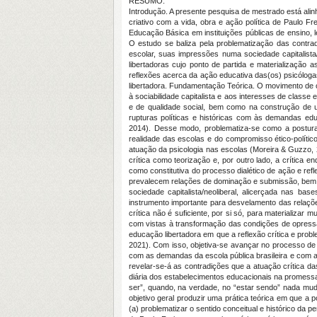
RESUMO:
Introdução. A presente pesquisa de mestrado está alin
criativo com a vida, obra e ação política de Paulo F
Educação Básica em instituições públicas de ensino, l
O estudo se baliza pela problematização das contrad
escolar, suas impressões numa sociedade capitalista/
libertadoras cujo ponto de partida e materialização 
reflexões acerca da ação educativa das(os) psicólogas(
libertadora. Fundamentação Teórica. O movimento de crí
à sociabilidade capitalista e aos interesses de classe
e de qualidade social, bem como na construção de uma
rupturas políticas e históricas com às demandas educ
2014). Desse modo, problematiza-se como a postura c
realidade das escolas e do compromisso ético-políti
atuação da psicologia nas escolas (Moreira & Guzzo,
crítica como teorização e, por outro lado, a crítica 
como constitutiva do processo dialético de ação e ref
prevalecem relações de dominação e submissão, bem co
sociedade capitalista/neoliberal, alicerçada nas bas
instrumento importante para desvelamento das relaçõe
crítica não é suficiente, por si só, para materializa
com vistas à transformação das condições de opressão
educação libertadora em que a reflexão crítica e pro
2021). Com isso, objetiva-se avançar no processo de 
com as demandas da escola pública brasileira e com 
revelar-se-á as contradições que a atuação crítica da
diária dos estabelecimentos educacionais na promessa
ser”, quando, na verdade, no “estar sendo” nada mud
objetivo geral produzir uma prática teórica em que a p
(a) problematizar o sentido conceitual e histórico da 