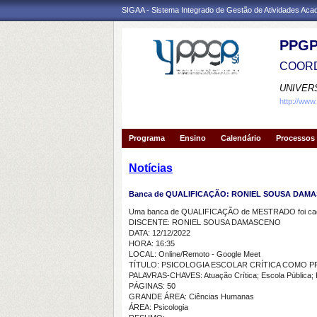
SIGAA - Sistema Integrado de Gestão de Atividades Ac
PPGP
COORD
UNIVER
http://www
Programa
Ensino
Calendário
Processos 
Notícias
Banca de QUALIFICAÇÃO: RONIEL SOUSA DAM
Uma banca de QUALIFICAÇÃO de MESTRADO foi cada
DISCENTE: RONIEL SOUSA DAMASCENO
DATA: 12/12/2022
HORA: 16:35
LOCAL: Online/Remoto - Google Meet
TÍTULO: PSICOLOGIA ESCOLAR CRÍTICA COMO P
PALAVRAS-CHAVES: Atuação Crítica; Escola Pública; Pa
PÁGINAS: 50
GRANDE ÁREA: Ciências Humanas
ÁREA: Psicologia