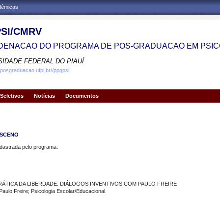
adêmicas
SI/CMRV
ENACAO DO PROGRAMA DE POS-GRADUACAO EM PSIC
SIDADE FEDERAL DO PIAUÍ
.posgraduacao.ufpi.br//ppgpsi
Seletivos
Notícias
Documentos
ASCENO
strada pelo programa.
RÁTICA DA LIBERDADE: DIÁLOGOS INVENTIVOS COM PAULO FREIRE
ulo Freire; Psicologia Escolar/Educacional.