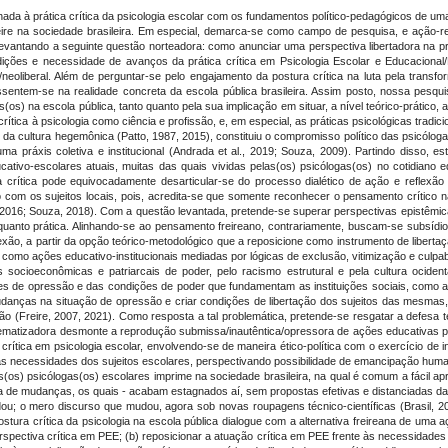
hada à prática crítica da psicologia escolar com os fundamentos político-pedagógicos de uma
reire na sociedade brasileira. Em especial, demarca-se como campo de pesquisa, e ação-re
evantando a seguinte questão norteadora: como anunciar uma perspectiva libertadora na práti
ições e necessidade de avanços da prática crítica em Psicologia Escolar e Educacional
neoliberal. Além de perguntar-se pelo engajamento da postura crítica na luta pela trans
assentem-se na realidade concreta da escola pública brasileira. Assim posto, nossa pesqui
os) na escola pública, tanto quanto pela sua implicação em situar, a nível teórico-prático
tica à psicologia como ciência e profissão, e, em especial, as práticas psicológicas tradic
 e da cultura hegemônica (Patto, 1987, 2015), constituiu o compromisso político das psicólo
 práxis coletiva e institucional (Andrada et al., 2019; Souza, 2009). Partindo disso, es
ativo-escolares atuais, muitas das quais vividas pelas(os) psicólogas(os) no cotidiano e
rítica pode equivocadamente desarticular-se do processo dialético de ação e reflexão 
co com os sujeitos locais, pois, acredita-se que somente reconhecer o pensamento crítico
 2016; Souza, 2018). Com a questão levantada, pretende-se superar perspectivas epistêmi
enquanto prática. Alinhando-se ao pensamento freireano, contrariamente, buscam-se subsídio
lexão, a partir da opção teórico-metodológico que a reposicione como instrumento de liberta
mo ações educativo-institucionais mediadas por lógicas de exclusão, vitimização e culpab
es socioeconômicas e patriarcais de poder, pelo racismo estrutural e pela cultura ocident
s de opressão e das condições de poder que fundamentam as instituições sociais, como a 
r mudanças na situação de opressão e criar condições de libertação dos sujeitos das mesmas
 (Freire, 2007, 2021). Como resposta a tal problemática, pretende-se resgatar a defesa te
blematizadora desmonte a reprodução submissa/inautêntica/opressora de ações educativas pol
crítica em psicologia escolar, envolvendo-se de maneira ético-política com o exercício de 
as necessidades dos sujeitos escolares, perspectivando possibilidade de emancipação hum
s(os) psicólogas(os) escolares imprime na sociedade brasileira, na qual é comum a fácil ap
 de mudanças, os quais - acabam estagnados aí, sem propostas efetivas e distanciadas da 
ou; o mero discurso que mudou, agora sob novas roupagens técnico-científicas (Brasil, 2
ostura crítica da psicologia na escola pública dialogue com a alternativa freireana de uma a
perspectiva crítica em PEE; (b) reposicionar a atuação crítica em PEE frente às necessidades