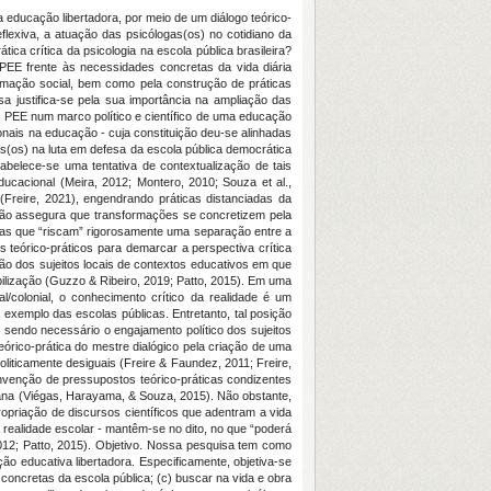
 educação libertadora, por meio de um diálogo teórico-
flexiva, a atuação das psicólogas(os) no cotidiano da
ca crítica da psicologia na escola pública brasileira?
/PEE frente às necessidades concretas da vida diária
formação social, bem como pela construção de práticas
sa justifica-se pela sua importância na ampliação das
, a PEE num marco político e científico de uma educação
ionais na educação - cuja constituição deu-se alinhadas
gas(os) na luta em defesa da escola pública democrática
tabelece-se uma tentativa de contextualização de tais
ducacional (Meira, 2012; Montero, 2010; Souza et al.,
(Freire, 2021), engendrando práticas distanciadas da
 não assegura que transformações se concretizem pela
cas que “riscam” rigorosamente uma separação entre a
s teórico-práticos para demarcar a perspectiva crítica
ção dos sujeitos locais de contextos educativos em que
ilização (Guzzo & Ribeiro, 2019; Patto, 2015). Em uma
al/colonial, o conhecimento crítico da realidade é um
exemplo das escolas públicas. Entretanto, tal posição
, sendo necessário o engajamento político dos sujeitos
órico-prática do mestre dialógico pela criação de uma
iticamente desiguais (Freire & Faundez, 2011; Freire,
invenção de pressupostos teórico-práticas condizentes
ana (Viégas, Harayama, & Souza, 2015). Não obstante,
ropriação de discursos científicos que adentram a vida
realidade escolar - mantêm-se no dito, no que “poderá
012; Patto, 2015). Objetivo. Nossa pesquisa tem como
ção educativa libertadora. Especificamente, objetiva-se
 concretas da escola pública; (c) buscar na vida e obra