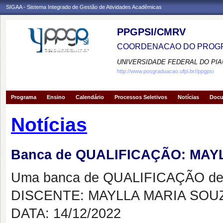
SIGAA - Sistema Integrado de Gestão de Atividades Acadêmicas
PPGPSI/CMRV
COORDENACAO DO PROGR
UNIVERSIDADE FEDERAL DO PIA
http://www.posgraduacao.ufpi.br//ppgpsi
Programa
Ensino
Calendário
Processos Seletivos
Notícias
Doc
Notícias
Banca de QUALIFICAÇÃO: MAY
Uma banca de QUALIFICAÇÃO de 
DISCENTE: MAYLLA MARIA SOU
DATA: 14/12/2022