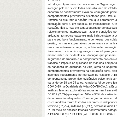
RESUMO:
Introdução: Após mais de dois anos da Organização 
infecção pelo vírus, em todas com alta taxa de letali
encontra-se positivamente evoluído, com grande parte
comportamentos preventivos orientados pela OMS e a
Enfatiza-se que todo o cenário real que caracteriza
população geral e, em especial, de trabalhadores. O
na saúde física, mas em toda a qualidade de vida da 
relacionamentos interpessoais, lazer e condições s
aplicadas, tornou-se cada vez mais indispensável a p
para o seu bom funcionamento e bem-estar dos colabo
gestão, normas e expectativas de segurança organiza
nos comportamentos seguros, incluindo de prevenção 
Para tanto, o clima de segurança é crucial para ga
menor índice de acidentes ou doenças que possam ser
segurança do trabalho e o comportamento preventivo 
trabalho e impacto na qualidade de vida nos comport
da pandemia na qualidade de vida, clima de seguran
comportamentos preventivos na população geral, além
inseridos regularmente no mercado de trabalho. A fim
comportamento preventivo: evidências psicométricas d
variando de 18 até 74 anos. A maioria foi do sexo f
COVID-19 na Qualidade de Vida (COV19-QoL), a Escala
análises fatoriais exploratórias robustas reuniram 
ECPI19 (2,63)] que explicam 59% e 53% da variância to
de informação adequadas. Com cargas fatoriais e índ
estes modelos foram testados em amostra independente
feminino (62,2%), solteiros (72,1%), heterossexuais 
2: Por meio de análises fatoriais confirmatórias cate
e Pclose = 0,74) e ECPI19 (CFI = 0,98, TLI = 0,96, 