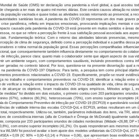
Mundial de Saúde (OMS) ter declaração uma pandemia a nível global, a qual assolou tod
dade chegando a ter mais de quatro mil mortes diárias. Este cenário causou afetação no sis
 da população vacinada e quase todas as atividades sociais retornando ao presencial, a 
utoridades sanitárias locais. A pandemia da COVID-19 representa um dos mais graves pr
 a crise pandêmica, refletiu em impactos emocionais, provocando implicações mentais e co
 impacto causado pela pandemia da COVID-19 está presente em muitos sentidos e áreas d
pessoa, no que se refere a percepção frente à sua satisfação pessoal associada aos aspec
ociais. Fundamentação teórica: Com o retorno das atividades laborais presencias, mesm
ercepção de clima de segurança, definido como a percepção individual e a partilha dessa
radores e rotina normal da população geral. Essas percepções compartilhadas influenciam
cional, que consequentemente também influencia diretamente no comportamento do colaborad
de infecção, parece clara: quanto mais o colaborador sente que algum aspecto de sua v
rantir um ambiente seguro, com comportamentos saudáveis, incluindo preventivos contr
 geradas no contexto laboral. Por isso, questiona-se na presente dissertação qual a re
na pandemia da COVID-19? Objetivos: Para tanto, a pesquisa tem como principal objetivo
amentos preventivos relacionados a COVID-19. Especificamente, propõe-se reunir evidên
ça no trabalho e comportamentos preventivos na COVID-19; identificar a relação entre 
 de verificar a relação entre o impacto da COVID-19 na qualidade de vida, clima de segu
 de alcançar os objetivos, foram realizados dois artigos empíricos. Métodos artigo 1, es
e medidas" foi dividido em dois estudos, o primeiro contou com 203 participantes oriundos
eminino (67%), solteiros (80,3%), heterossexuais (70%), com ensino superior incompleto 
 do Comportamento Preventivo de infecção por COVID-19 (ECPI19) e questionário sociodem
evidências de validade interna das escalas COV19-QoL e ECPI19, ambas resultaram em um ú
tal, respectivamente. Utilizou-se, também, parâmetros individuais dos itens, via TRI, ates
ices de consistência internas (alfa de Cronbach e Ômega de McDonald) igualmente satisfat
, composta por 233 participantes oriundos de cidades nordestinas (Midade =26,88; DP = 9,8
(70,8%), com ensino superior incompleto (41,2%). Os quais responderam aos mesmos instrum
górica WLSMV foi possível avaliar o bom ajuste dos modelos unifatoriais da COV19-QoL (CFI
RMSEA = 0,09 (IC 90% = 0,00-4,0,14) e Pclose = 0,06), que apresentam boas evidências d