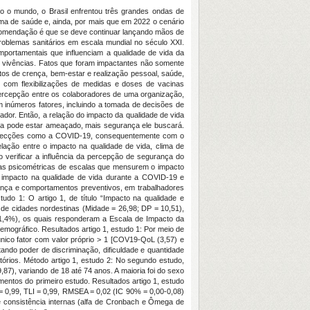
o o mundo, o Brasil enfrentou três grandes ondas de
tema de saúde e, ainda, por mais que em 2022 o cenário
recomendação é que se deve continuar lançando mãos de
oblemas sanitários em escala mundial no século XXI.
mportamentais que influenciam a qualidade de vida da
e vivências. Fatos que foram impactantes não somente
tos de crença, bem-estar e realização pessoal, saúde,
o com flexibilizações de medidas e doses de vacinas
 percepção entre os colaboradores de uma organização,
 inúmeros fatores, incluindo a tomada de decisões de
or. Então, a relação do impacto da qualidade de vida
ida pode estar ameaçado, mais segurança ele buscará.
a infecções como a COVID-19, consequentemente com o
lação entre o impacto na qualidade de vida, clima de
 verificar a influência da percepção de segurança do
cias psicométricas de escalas que mensurem o impacto
o impacto na qualidade de vida durante a COVID-19 e
rança e comportamentos preventivos, em trabalhadores
tudo 1: O artigo 1, de título “Impacto na qualidade e
 de cidades nordestinas (Midade = 26,98; DP = 10,51),
(41,4%), os quais responderam a Escala de Impacto da
ográfico. Resultados artigo 1, estudo 1: Por meio de
nico fator com valor próprio > 1 [COV19-QoL (3,57) e
tando poder de discriminação, dificuldade e quantidade
órios. Método artigo 1, estudo 2: No segundo estudo,
7), variando de 18 até 74 anos. A maioria foi do sexo
entos do primeiro estudo. Resultados artigo 1, estudo
 = 0,99, TLI = 0,99, RMSEA = 0,02 (IC 90% = 0,00-0,08)
e consistência internas (alfa de Cronbach e Ômega de