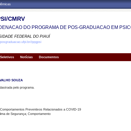
adêmicas
SI/CMRV
ENACAO DO PROGRAMA DE POS-GRADUACAO EM PSIC
SIDADE FEDERAL DO PIAUÍ
.posgraduacao.ufpi.br//ppgpsi
Seletivos
Notícias
Documentos
RVALHO SOUZA
strada pelo programa.
e Comportamentos Preventivos Relacionados a COVID-19
lima de Segurança; Comportamento