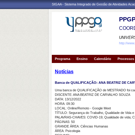
SIGAA - Sistema Integrado de Gestão de Atividades Ac
PPGP
COORD
UNIVER
http://www
Programa
Ensino
Calendário
Processos 
Notícias
Banca de QUALIFICAÇÃO: ANA BEATRIZ DE CA
Uma banca de QUALIFICAÇÃO de MESTRADO foi cada
DISCENTE: ANA BEATRIZ DE CARVALHO SOUZA
DATA: 13/12/2022
HORA: 09:30
LOCAL: Online/Remoto - Google Meet
TÍTULO: Segurança do Trabalho, Qualidade de Vida 
PALAVRAS-CHAVES: COVID-19; Qualidade de vida; C
PÁGINAS: 50
GRANDE ÁREA: Ciências Humanas
ÁREA: Psicologia