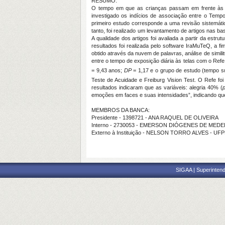
RESUMO:
O tempo em que as crianças passam em frente às te
investigado os indícios de associação entre o Tem
primeiro estudo corresponde a uma revisão sistemáti
tanto, foi realizado um levantamento de artigos nas b
A qualidade dos artigos foi avaliada a partir da estr
resultados foi realizada pelo software IraMuTeQ, a f
obtido através da nuvem de palavras, análise de simil
entre o tempo de exposição diária às telas com o Refe
= 9,43 anos;
DP
= 1,17 e o grupo de estudo (tempo su
Teste de Acuidade e Freiburg Vision Test. O Refe fo
resultados indicaram que as variáveis: alegria 40% (
emoções em faces e suas intensidades”, indicando qu
MEMBROS DA BANCA:
Presidente - 1398721 - ANA RAQUEL DE OLIVEIRA
Interno - 2730053 - EMERSON DIÓGENES DE MED
Externo à Instituição - NELSON TORRO ALVES - UF
SIGAA | Superintend