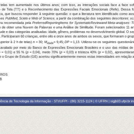
las tem aumentado nos últimos anos; com isso, as interações sociais face a face sof
po de Tela (TT) e o Reconhecimento das Expressões Faciais Emocionais (Refe). Dessa fo
ca, que buscou responder à seguinte questão: o que a literatura tem identificado como 
ases
PubMed, Scielo e Web of Science,
a partir da combinação dos seguintes descritores:
sc
utura recomendada pela
PreferredReportingItems for SystematicReviewand Meta-analyses:
im de obter uma Nuvem de Palavras e uma Análise de Similitude. Foram selecionados 11 ar
itude e das categorias analisadas: idade, gênero, problemas no desenvolvimento global. O se
. Participaram 60 crianças, entre oito e onze anos de ambos os sexos, que formaram o grupo 
perior à 2 h de telas)
n
= 30;
M
= 9,45;
DP
= 1,13. Utilizou-se os seguintes questionár
idade
i avaliado por meio do Banco de Expressões Emocionais Brasileiro e o uso das mídias de t
p
= 0,01) e 55 % (
p
= 0,04), medo 70% (
p
= 0,03) e tristeza 40% (
p
= 0,02), apresentaram
e o Grupo de Estudo (GE) acertou significantemente menos estas intensidades em relação 
EIROS
PB
ência de Tecnologia da Informação - STI/UFPI - (86) 3215-1124 | © UFRN | sigjb03.ufpi.br.i