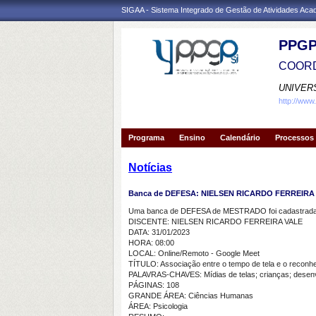
SIGAA - Sistema Integrado de Gestão de Atividades Ac
PPGP
COORD
UNIVER
http://www
Programa
Ensino
Calendário
Processos 
Notícias
Banca de DEFESA: NIELSEN RICARDO FERREIRA
Uma banca de DEFESA de MESTRADO foi cadastrada 
DISCENTE: NIELSEN RICARDO FERREIRA VALE
DATA: 31/01/2023
HORA: 08:00
LOCAL: Online/Remoto - Google Meet
TÍTULO: Associação entre o tempo de tela e o reconh
PALAVRAS-CHAVES: Mídias de telas; crianças; desenv
PÁGINAS: 108
GRANDE ÁREA: Ciências Humanas
ÁREA: Psicologia