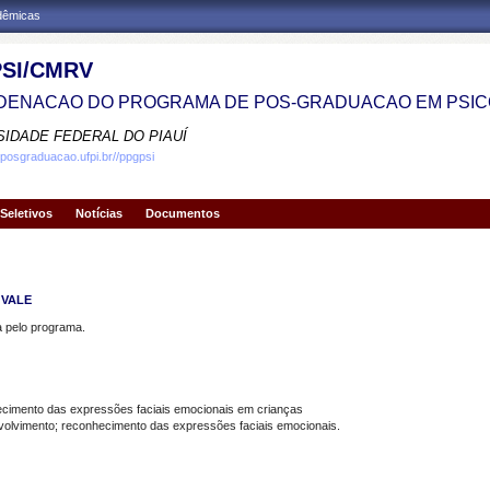
adêmicas
SI/CMRV
ENACAO DO PROGRAMA DE POS-GRADUACAO EM PSIC
SIDADE FEDERAL DO PIAUÍ
.posgraduacao.ufpi.br//ppgpsi
Seletivos
Notícias
Documentos
 VALE
pelo programa.
ecimento das expressões faciais emocionais em crianças
olvimento; reconhecimento das expressões faciais emocionais.