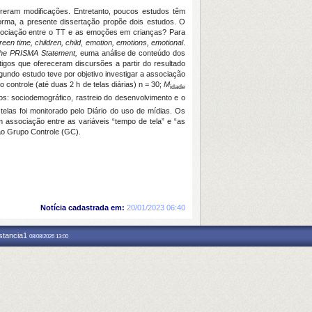
reram modificações. Entretanto, poucos estudos têm
rma, a presente dissertação propõe dois estudos. O
associação entre o TT e as emoções em crianças? Para
reen time, children, child, emotion, emotions, emotional
.
 The PRISMA Statement,
euma análise de conteúdo dos
tigos que ofereceram discursões a partir do resultado
gundo estudo teve por objetivo investigar a associação
controle (até duas 2 h de telas diárias) n = 30;
M
idade
ios: sociodemográfico, rastreio do desenvolvimento e o
elas foi monitorado pelo Diário do uso de mídias. Os
 associação entre as variáveis “tempo de tela” e “as
ao Grupo Controle (GC).
Notícia cadastrada em:
20/01/2023 06:40
nstancia1
08/08/2026 13:00