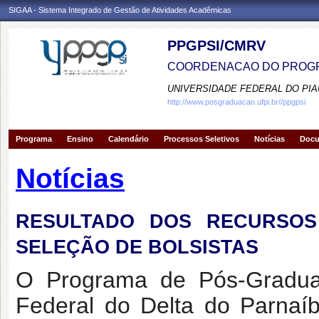
SIGAA - Sistema Integrado de Gestão de Atividades Acadêmicas
PPGPSI/CMRV
COORDENACAO DO PROGR
UNIVERSIDADE FEDERAL DO PIA
http://www.posgraduacao.ufpi.br//ppgpsi
Programa
Ensino
Calendário
Processos Seletivos
Notícias
Doc
Notícias
RESULTADO DOS RECURSOS
SELEÇÃO DE BOLSISTAS
O Programa de Pós-Graduaç
Federal do Delta do Parnaí