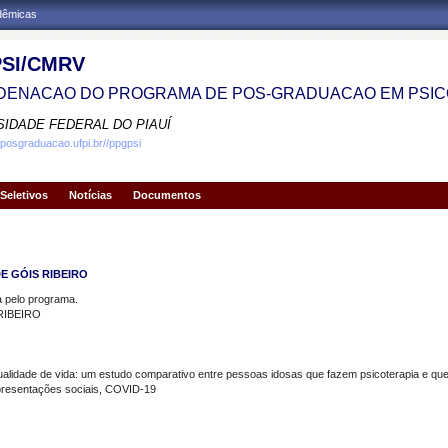
adêmicas
SI/CMRV
ENACAO DO PROGRAMA DE POS-GRADUACAO EM PSIC
SIDADE FEDERAL DO PIAUÍ
.posgraduacao.ufpi.br//ppgpsi
Seletivos
Notícias
Documentos
E GÓIS RIBEIRO
pelo programa.
RIBEIRO
alidade de vida: um estudo comparativo entre pessoas idosas que fazem psicoterapia e qu
presentações sociais, COVID-19