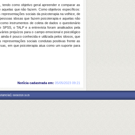
s, tendo como objetivo geral apreender e comparar as
e aquelas que não fazem. Como objetivos específicos:
representações sociais da psicoterapia na velhice, de
 pessoas idosas que fazem psicoterapia e aquelas não
e como instrumentos de coleta de dados o questionário
re SPSS, o TALP e a entrevista foram analisados pela
ários prejuízos para o campo emocional e psicológico
ainda é pouco conhecida e utilizada pelos idosos, que
 representações sociais condutas positivas frente as
rsas, em que psicoterapia atua como um suporte para
Notícia cadastrada em:
05/05/2023 09:21
nstancia1
06/08/2026 16:35