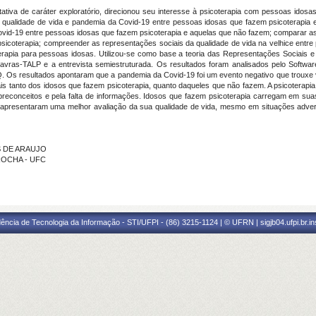
ativa de caráter exploratório, direcionou seu interesse à psicoterapia com pessoas idosa
e, qualidade de vida e pandemia da Covid-19 entre pessoas idosas que fazem psicoterapia 
vid-19 entre pessoas idosas que fazem psicoterapia e aquelas que não fazem; comparar as 
icoterapia; compreender as representações sociais da qualidade de vida na velhice entre
terapia para pessoas idosas. Utilizou-se como base a teoria das Representações Sociais 
lavras-TALP e a entrevista semiestruturada. Os resultados foram analisados pelo Softwa
Os resultados apontaram que a pandemia da Covid-19 foi um evento negativo que trouxe v
 tanto dos idosos que fazem psicoterapia, quanto daqueles que não fazem. A psicoterapia 
econceitos e pela falta de informações. Idosos que fazem psicoterapia carregam em suas
e apresentaram uma melhor avaliação da sua qualidade de vida, mesmo em situações adve
S DE ARAUJO
 ROCHA - UFC
ência de Tecnologia da Informação - STI/UFPI - (86) 3215-1124 | © UFRN | sigjb04.ufpi.br.i