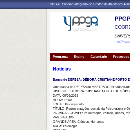
SIGAA - Sistema Integrado de Gestão de Atividades Ac
PPGP
COORD
UNIVER
http://www
Programa
Ensino
Calendário
Processos 
Notícias
Banca de DEFESA: DÉBORA CRISTIANE PORTO D
Uma banca de DEFESA de MESTRADO foi cadastrada 
DISCENTE: DÉBORA CRISTIANE PORTO DE GÓIS 
DATA: 08/05/2023
HORA: 16:00
LOCAL: Psicogeronto
TÍTULO: Representações sociais da Psicoterapia e Qu
PALAVRAS-CHAVES: Psicoterapia, velhice, idosos, re
PÁGINAS: 105
GRANDE ÁREA: Ciências Humanas
ÁREA: Psicologia