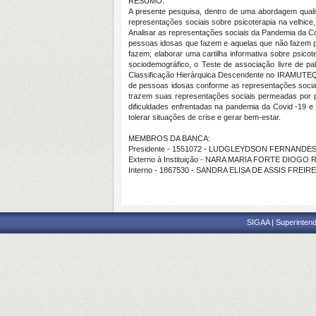
RESUMO:
A presente pesquisa, dentro de uma abordagem qualit
representações sociais sobre psicoterapia na velhic
Analisar as representações sociais da Pandemia da Co
pessoas idosas que fazem e aquelas que não fazem ps
fazem; elaborar uma cartilha informativa sobre psico
sociodemográfico, o Teste de associação livre de pa
Classificação Hierárquica Descendente no IRAMUTEQ. 
de pessoas idosas conforme as representações sociais
trazem suas representações sociais permeadas por pr
dificuldades enfrentadas na pandemia da Covid -19 
tolerar situações de crise e gerar bem-estar.
MEMBROS DA BANCA:
Presidente - 1551072 - LUDGLEYDSON FERNANDE
Externo à Instituição - NARA MARIA FORTE DIOGO
Interno - 1867530 - SANDRA ELISA DE ASSIS FREIRE
SIGAA | Superintend